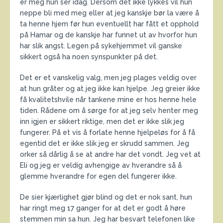
er meg hun ser idag. Dersom det ikke lykkes vil hun
neppe bli med meg eller at jeg kanskje bør la være å
ta henne hjem før hun eventuellt har fått et opphold
på Hamar og de kanskje har funnet ut av hvorfor hun
har slik angst. Legen på sykehjemmet vil ganske
sikkert også ha noen synspunkter på det.
Det er et vanskelig valg, men jeg plages veldig over
at hun gråter og at jeg ikke kan hjelpe. Jeg greier ikke
få kvalitetshvile når tankene mine er hos henne hele
tiden. Rådene om å sørge for at jeg selv henter meg
inn igjen er sikkert riktige, men det er ikke slik jeg
fungerer. På et vis å forlate henne hjelpeløs for å få
egentid det er ikke slik jeg er skrudd sammen. Jeg
orker så dårlig å se at andre har det vondt. Jeg vet at
Eli og jeg er veldig avhengige av hverandre så å
glemme hverandre for egen del fungerer ikke.
De sier kjærlighet gjør blind og det er nok sant, hun
har ringt meg 17 ganger for at det er godt å høre
stemmen min sa hun. Jeg har besvart telefonen like