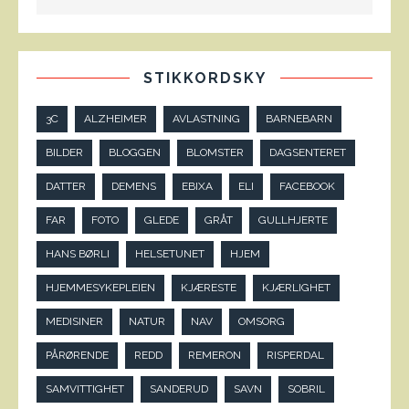
STIKKORDSKY
3C
ALZHEIMER
AVLASTNING
BARNEBARN
BILDER
BLOGGEN
BLOMSTER
DAGSENTERET
DATTER
DEMENS
EBIXA
ELI
FACEBOOK
FAR
FOTO
GLEDE
GRÅT
GULLHJERTE
HANS BØRLI
HELSETUNET
HJEM
HJEMMESYKEPLEIEN
KJÆRESTE
KJÆRLIGHET
MEDISINER
NATUR
NAV
OMSORG
PÅRØRENDE
REDD
REMERON
RISPERDAL
SAMVITTIGHET
SANDERUD
SAVN
SOBRIL