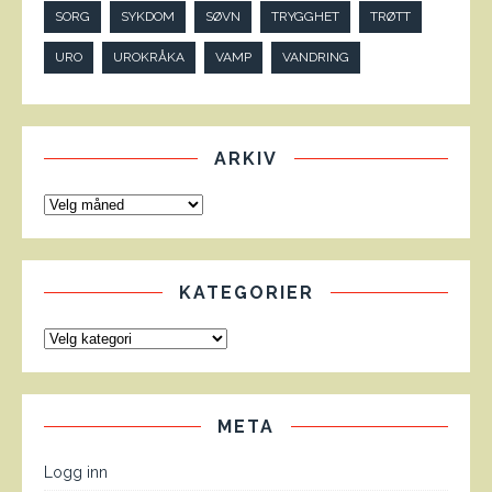
SORG
SYKDOM
SØVN
TRYGGHET
TRØTT
URO
UROKRÅKA
VAMP
VANDRING
ARKIV
KATEGORIER
META
Logg inn