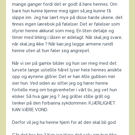
mange ganger fordi det er godt å høre hennes. Om
bare hun kunne kjenne meg igjen så jeg kunne få
slippe inn. Jeg har lært mye på disse harde ukene, det
finnes ingen lærebok på følelser. Det er følelser som
styrer henne akkurat som meg. En liten detalje og
timer med lirking i låsen er ødelagt. Når skal jeg svare,
når skal jeg ikke ? Når kan jeg legge armene rundt
henne uten at hun føler seg angrepet.
Når vi ser på gamle bilder og hun ser meg med det
lurvete lange ustellte håret lyser hele hennes ansikte
opp og øynene glitrer. Det er han Atle gubben min
sier hun. Ved siden av sitter jeg og hører henne
fortelle meg om begivenheter i vårt liv, jeg vet hun
elsker. Så hva gjør jeg ? Jeg gråter stille gråt og
tenker på den forbanna sykdommen. KJÆRLIGHET
KAN VÆRE VOND.
Derfor vil jeg ha henne hjem for at den skal bli god.
Går det bra tro ? Kan jeg klare det selv om hun ikke