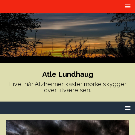
Atle Lundhaug
Livet når Alzheimer kaster mørke skygger
over tilværelsen.