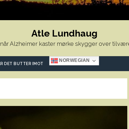
Atle Lundhaug
 når Alzheimer kaster mørke skygger over tilvær
NORWEGIAN
R DET BUTTER IMOT