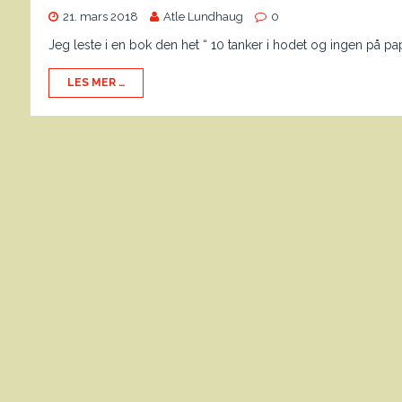
21. mars 2018
Atle Lundhaug
0
Jeg leste i en bok den het “ 10 tanker i hodet og ingen på pap
LES MER …