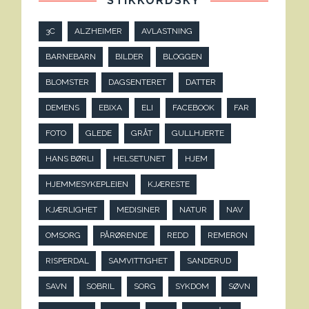
STIKKORDSKY
3C
ALZHEIMER
AVLASTNING
BARNEBARN
BILDER
BLOGGEN
BLOMSTER
DAGSENTERET
DATTER
DEMENS
EBIXA
ELI
FACEBOOK
FAR
FOTO
GLEDE
GRÅT
GULLHJERTE
HANS BØRLI
HELSETUNET
HJEM
HJEMMESYKEPLEIEN
KJÆRESTE
KJÆRLIGHET
MEDISINER
NATUR
NAV
OMSORG
PÅRØRENDE
REDD
REMERON
RISPERDAL
SAMVITTIGHET
SANDERUD
SAVN
SOBRIL
SORG
SYKDOM
SØVN