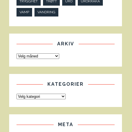
TRYGGHET
TRØTT
URO
UROKRÅKA
VAMP
VANDRING
ARKIV
KATEGORIER
META