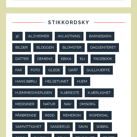
STIKKORDSKY
3C
ALZHEIMER
AVLASTNING
BARNEBARN
BILDER
BLOGGEN
BLOMSTER
DAGSENTERET
DATTER
DEMENS
EBIXA
ELI
FACEBOOK
FAR
FOTO
GLEDE
GRÅT
GULLHJERTE
HANS BØRLI
HELSETUNET
HJEM
HJEMMESYKEPLEIEN
KJÆRESTE
KJÆRLIGHET
MEDISINER
NATUR
NAV
OMSORG
PÅRØRENDE
REDD
REMERON
RISPERDAL
SAMVITTIGHET
SANDERUD
SAVN
SOBRIL