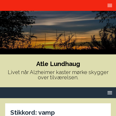
Atle Lundhaug
Livet når Alzheimer kaster mørke skygger
over tilværelsen.
Stikkord:
vamp