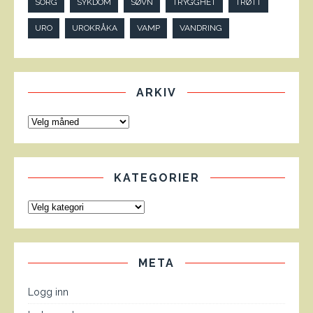
SORG
SYKDOM
SØVN
TRYGGHET
TRØTT
URO
UROKRÅKA
VAMP
VANDRING
ARKIV
KATEGORIER
META
Logg inn