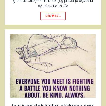
grunn av Gullhjertet mitt,men jeg prøver jo også å få
flyttet over alt hit fra
LES MER …