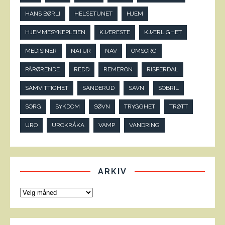
HANS BØRLI
HELSETUNET
HJEM
HJEMMESYKEPLEIEN
KJÆRESTE
KJÆRLIGHET
MEDISINER
NATUR
NAV
OMSORG
PÅRØRENDE
REDD
REMERON
RISPERDAL
SAMVITTIGHET
SANDERUD
SAVN
SOBRIL
SORG
SYKDOM
SØVN
TRYGGHET
TRØTT
URO
UROKRÅKA
VAMP
VANDRING
ARKIV