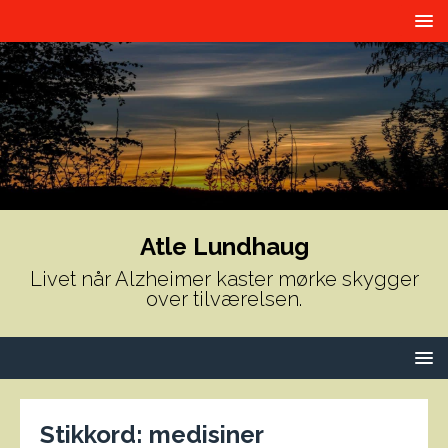
Atle Lundhaug
Livet når Alzheimer kaster mørke skygger
over tilværelsen.
Stikkord:
medisiner