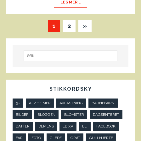
LES MER …
1
2
»
STIKKORDSKY
3C
ALZHEIMER
AVLASTNING
BARNEBARN
BILDER
BLOGGEN
BLOMSTER
DAGSENTERET
DATTER
DEMENS
EBIXA
ELI
FACEBOOK
FAR
FOTO
GLEDE
GRÅT
GULLHJERTE