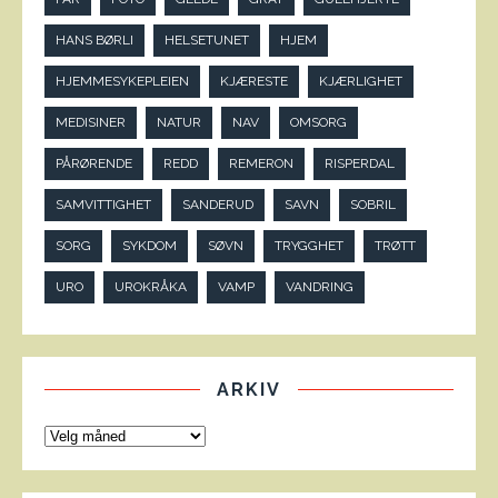
HANS BØRLI
HELSETUNET
HJEM
HJEMMESYKEPLEIEN
KJÆRESTE
KJÆRLIGHET
MEDISINER
NATUR
NAV
OMSORG
PÅRØRENDE
REDD
REMERON
RISPERDAL
SAMVITTIGHET
SANDERUD
SAVN
SOBRIL
SORG
SYKDOM
SØVN
TRYGGHET
TRØTT
URO
UROKRÅKA
VAMP
VANDRING
ARKIV