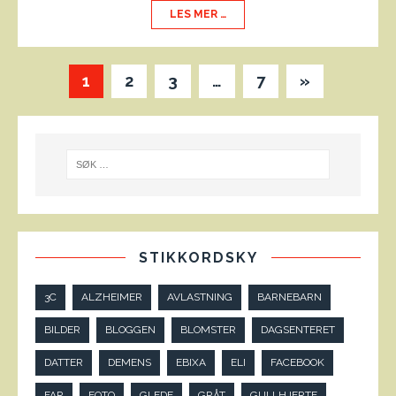
LES MER …
1
2
3
…
7
»
STIKKORDSKY
3C
ALZHEIMER
AVLASTNING
BARNEBARN
BILDER
BLOGGEN
BLOMSTER
DAGSENTERET
DATTER
DEMENS
EBIXA
ELI
FACEBOOK
FAR
FOTO
GLEDE
GRÅT
GULLHJERTE