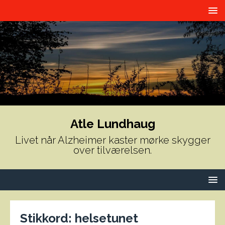
Atle Lundhaug
Livet når Alzheimer kaster mørke skygger
over tilværelsen.
Stikkord:
helsetunet