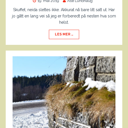
19. mai 2019
Atle Lundhaug
Skuffet, neida slettes ikke. Akkurat nå bare litt satt ut. Har
jo gått en lang vei så jeg er forberedt på nesten hva som
helst.
LES MER …