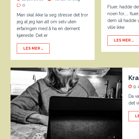
0
Fluer, hadde det
noen for…… fluer,
Man skal ikke la seg stresse det tror
dem så hadde vi 
jeg at jeg kan alt om selv uten
ville ikke
erfaringen med å ha en dement
kjæreste. Det er
LES MER …
LES MER …
Kra
9. 
Da va
det v
L