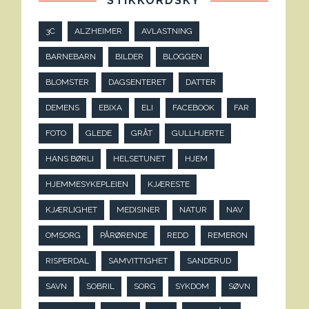
STIKKORDSKY
3C
ALZHEIMER
AVLASTNING
BARNEBARN
BILDER
BLOGGEN
BLOMSTER
DAGSENTERET
DATTER
DEMENS
EBIXA
ELI
FACEBOOK
FAR
FOTO
GLEDE
GRÅT
GULLHJERTE
HANS BØRLI
HELSETUNET
HJEM
HJEMMESYKEPLEIEN
KJÆRESTE
KJÆRLIGHET
MEDISINER
NATUR
NAV
OMSORG
PÅRØRENDE
REDD
REMERON
RISPERDAL
SAMVITTIGHET
SANDERUD
SAVN
SOBRIL
SORG
SYKDOM
SØVN