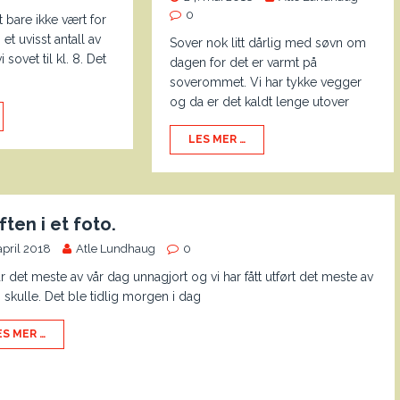
0
 bare ikke vært for
 et uvisst antall av
Sover nok litt dårlig med søvn om
sovet til kl. 8. Det
dagen for det er varmt på
soverommet. Vi har tykke vegger
og da er det kaldt lenge utover
LES MER …
ften i et foto.
april 2018
Atle Lundhaug
0
r det meste av vår dag unnagjort og vi har fått utført det meste av
i skulle. Det ble tidlig morgen i dag
ES MER …