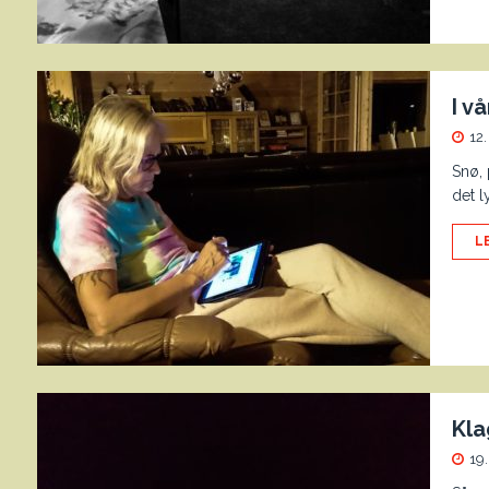
I v
12
Snø, 
det l
L
Kla
19.