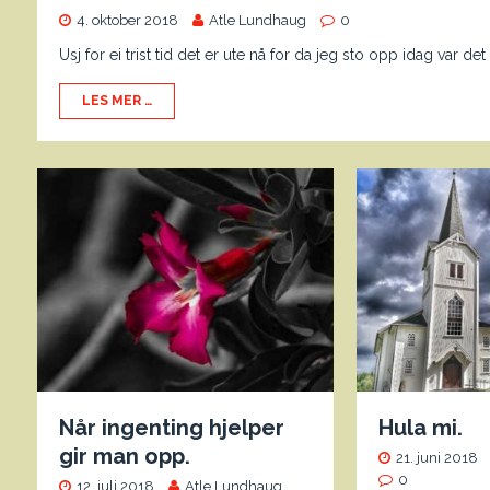
4. oktober 2018
Atle Lundhaug
0
Usj for ei trist tid det er ute nå for da jeg sto opp idag var 
LES MER …
Når ingenting hjelper
Hula mi.
gir man opp.
21. juni 2018
0
12. juli 2018
Atle Lundhaug