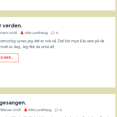
år verden.
. mars 2018
Atle Lundhaug
0
personlig synes jeg det er nok nå. Det ble mye å ta vare på da
ysnet av dag. Jeg fikk da unna alt
ES MER …
gesangen.
 februar 2018
Atle Lundhaug
0