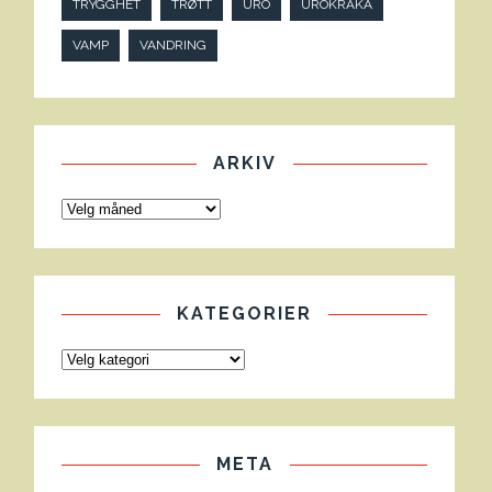
TRYGGHET
TRØTT
URO
UROKRÅKA
VAMP
VANDRING
ARKIV
KATEGORIER
META