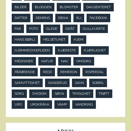
BILDER
BLOGGEN
BLOMSTER
DAGSENTERET
DATTER
DEMENS
EBIXA
ELI
FACEBOOK
FAR
FOTO
GLEDE
GRÅT
GULLHJERTE
HANS BØRLI
HELSETUNET
HJEM
HJEMMESYKEPLEIEN
KJÆRESTE
KJÆRLIGHET
MEDISINER
NATUR
NAV
OMSORG
PÅRØRENDE
REDD
REMERON
RISPERDAL
SAMVITTIGHET
SANDERUD
SAVN
SOBRIL
SORG
SYKDOM
SØVN
TRYGGHET
TRØTT
URO
UROKRÅKA
VAMP
VANDRING