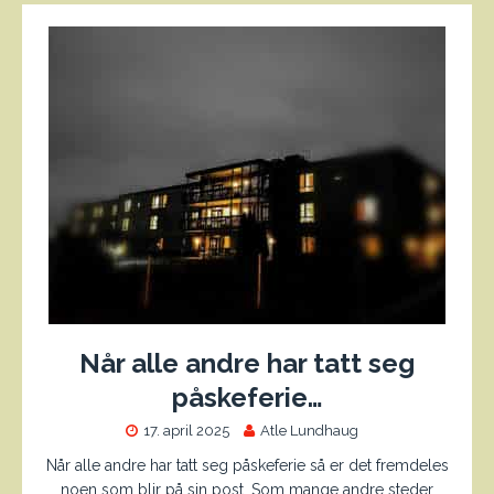
Når alle andre har tatt seg
påskeferie…
17. april 2025
Atle Lundhaug
Når alle andre har tatt seg påskeferie så er det fremdeles
noen som blir på sin post. Som mange andre steder