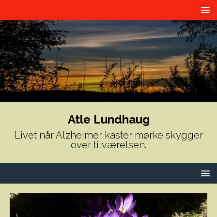
Atle Lundhaug
Livet når Alzheimer kaster mørke skygger
over tilværelsen.