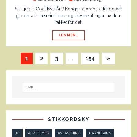
Skal jeg si Godt Nytt År ? Kongen gjorde jo det og det
gjorde vel statsministeren også. Bare at ingen av dem
takket for det
LES MER …
1
2
3
…
154
»
STIKKORDSKY
3C
ALZHEIMER
AVLASTNING
BARNEBARN