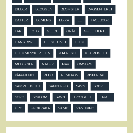
BILDER
BLOGGEN
BLOMSTER
DAGSENTERET
DATTER
DEMENS
EBIXA
ELI
FACEBOOK
FAR
FOTO
GLEDE
GRÅT
GULLHJERTE
HANS BØRLI
HELSETUNET
HJEM
HJEMMESYKEPLEIEN
KJÆRESTE
KJÆRLIGHET
MEDISINER
NATUR
NAV
OMSORG
PÅRØRENDE
REDD
REMERON
RISPERDAL
SAMVITTIGHET
SANDERUD
SAVN
SOBRIL
SORG
SYKDOM
SØVN
TRYGGHET
TRØTT
URO
UROKRÅKA
VAMP
VANDRING