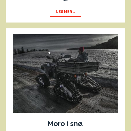
LES MER …
Moro i snø.