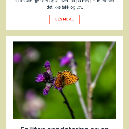
nattesøvn gjør det også ihvertfall på meg. Hun merker
det ikke takk og lov.
LES MER …