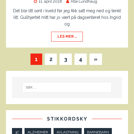
11. april 2018
Atle Lundhaug
Det ble litt sent i kveld før jeg fikk satt meg ned og tenkt
litt. Gullhjertet mitt har jo vært på dagsenteret hos Ingrid
og
LES MER …
1
2
3
4
»
STIKKORDSKY
3C
ALZHEIMER
AVLASTNING
BARNEBARN