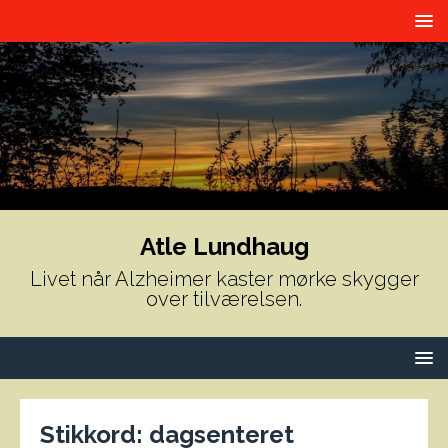
Atle Lundhaug
Livet når Alzheimer kaster mørke skygger
over tilværelsen.
Stikkord:
dagsenteret