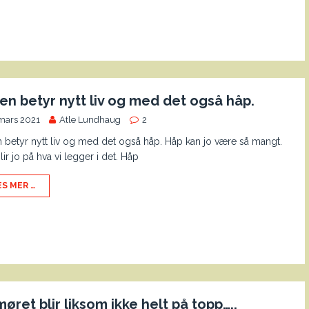
en betyr nytt liv og med det også håp.
 mars 2021
Atle Lundhaug
2
 betyr nytt liv og med det også håp. Håp kan jo være så mangt.
lir jo på hva vi legger i det. Håp
ES MER …
øret blir liksom ikke helt på topp…..