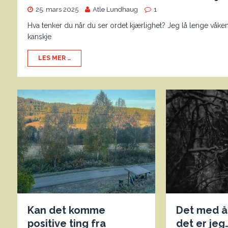
25. mars 2025
Atle Lundhaug
1
Hva tenker du når du ser ordet kjærlighet? Jeg lå lenge våken
kanskje
LES MER …
Kan det komme
Det med å 
positive ting fra
det er jeg…