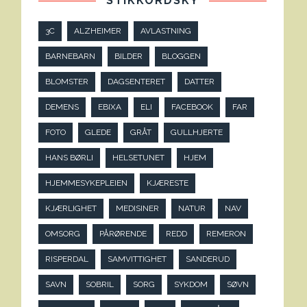
STIKKORDSKY
3C
ALZHEIMER
AVLASTNING
BARNEBARN
BILDER
BLOGGEN
BLOMSTER
DAGSENTERET
DATTER
DEMENS
EBIXA
ELI
FACEBOOK
FAR
FOTO
GLEDE
GRÅT
GULLHJERTE
HANS BØRLI
HELSETUNET
HJEM
HJEMMESYKEPLEIEN
KJÆRESTE
KJÆRLIGHET
MEDISINER
NATUR
NAV
OMSORG
PÅRØRENDE
REDD
REMERON
RISPERDAL
SAMVITTIGHET
SANDERUD
SAVN
SOBRIL
SORG
SYKDOM
SØVN