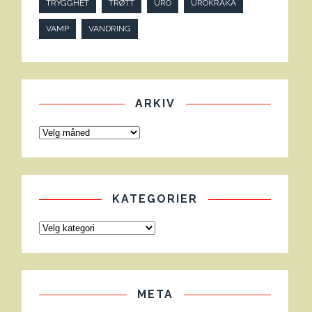
TRYGGHET
TRØTT
URO
UROKRÅKA
VAMP
VANDRING
ARKIV
KATEGORIER
META