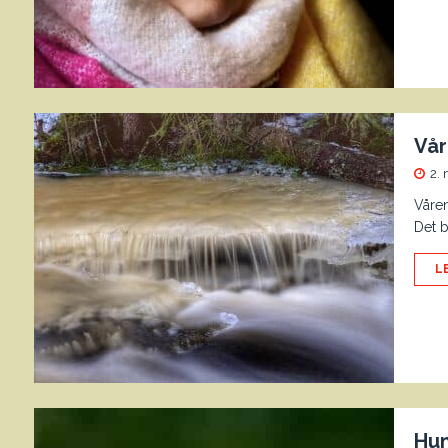
Vår
2.
Våren
Det b
L
Hum