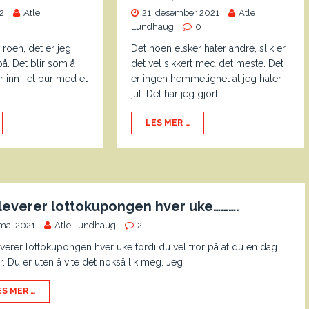
2
Atle
21. desember 2021
Atle
0
Lundhaug
0
 roen, det er jeg
Det noen elsker hater andre, slik er
 på. Det blir som å
det vel sikkert med det meste. Det
 inn i et bur med et
er ingen hemmelighet at jeg hater
jul. Det har jeg gjort
LES MER …
leverer lottokupongen hver uke……….
 mai 2021
Atle Lundhaug
2
verer lottokupongen hver uke fordi du vel tror på at du en dag
r. Du er uten å vite det nokså lik meg. Jeg
ES MER …