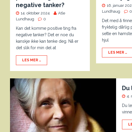
negative tanker?
16. januar 202
Lundhaug
14. oktober 2024
Atle
Lundhaug
0
Det med å finne
fryktelig dårlig
Kan det komme positive ting fra
sette en hamster
negative tanker? Det er noe du
hjul
kanskje ikke kan tenke deg. Nå er
det slik for min del at
LES MER …
LES MER …
Du 
4.
Du le
vinne
L