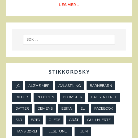
LES MER …
STIKKORDSKY
3C
ALZHEIMER
AVLASTNING
BARNEBARN
BILDER
BLOGGEN
BLOMSTER
DAGSENTERET
DATTER
DEMENS
EBIXA
ELI
FACEBOOK
FAR
FOTO
GLEDE
GRÅT
GULLHJERTE
HANS BØRLI
HELSETUNET
HJEM