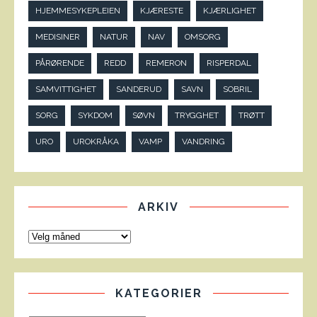
HJEMMESYKEPLEIEN
KJÆRESTE
KJÆRLIGHET
MEDISINER
NATUR
NAV
OMSORG
PÅRØRENDE
REDD
REMERON
RISPERDAL
SAMVITTIGHET
SANDERUD
SAVN
SOBRIL
SORG
SYKDOM
SØVN
TRYGGHET
TRØTT
URO
UROKRÅKA
VAMP
VANDRING
ARKIV
KATEGORIER