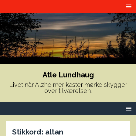
Atle Lundhaug
Livet når Alzheimer kaster mørke skygger
over tilværelsen.
Stikkord:
altan