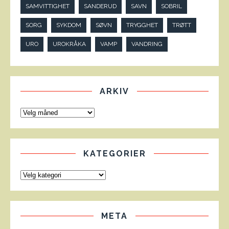
SAMVITTIGHET
SANDERUD
SAVN
SOBRIL
SORG
SYKDOM
SØVN
TRYGGHET
TRØTT
URO
UROKRÅKA
VAMP
VANDRING
ARKIV
KATEGORIER
META