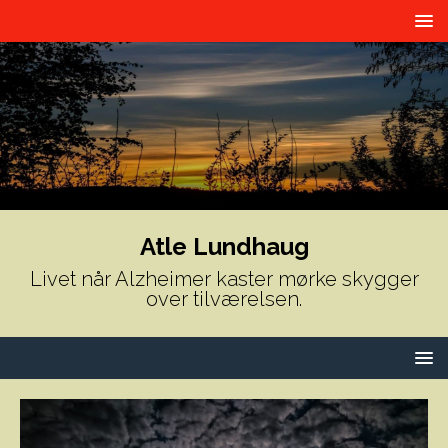
Atle Lundhaug
Livet når Alzheimer kaster mørke skygger
over tilværelsen.