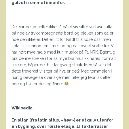
gulvet i rommet innenfor.
Det var det jo heller ikke så på et vis sitter vi i løse lufta
på noe av trykkimpregnerte bord og bjelker som da er
noe den ikke er. Det er litt for kaldt til å kose oss, men
sola stakk innom en times tid og da sovnet vi alle tre. Vi
har hørt mye radio med kun musikk på P1 NRK. Egentlig
bra denne streiken for så mye bra musikk høres normalt
ikke der, håper det blir langvarig streik. Men så var det
dette treverket vi sitter på hva er det? Med tommelen i
hurtig bevegelse over skjermen leter jeg febrilsk etter
noe og hva er det jeg finner
Wikipedia.
En altan (fra latin altus, «høy») er et gulv utenfor
en bygning, over første etasje.[1] Takterrasser