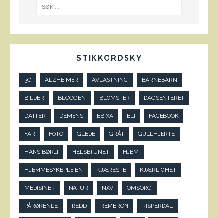
STIKKORDSKY
3C
ALZHEIMER
AVLASTNING
BARNEBARN
BILDER
BLOGGEN
BLOMSTER
DAGSENTERET
DATTER
DEMENS
EBIXA
ELI
FACEBOOK
FAR
FOTO
GLEDE
GRÅT
GULLHJERTE
HANS BØRLI
HELSETUNET
HJEM
HJEMMESYKEPLEIEN
KJÆRESTE
KJÆRLIGHET
MEDISINER
NATUR
NAV
OMSORG
PÅRØRENDE
REDD
REMERON
RISPERDAL