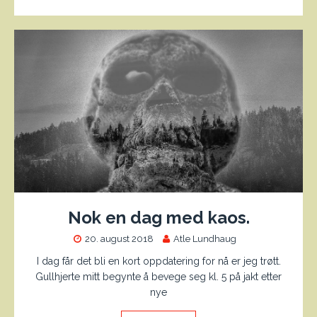
Nok en dag med kaos.
20. august 2018
Atle Lundhaug
I dag får det bli en kort oppdatering for nå er jeg trøtt.
Gullhjerte mitt begynte å bevege seg kl. 5 på jakt etter
nye