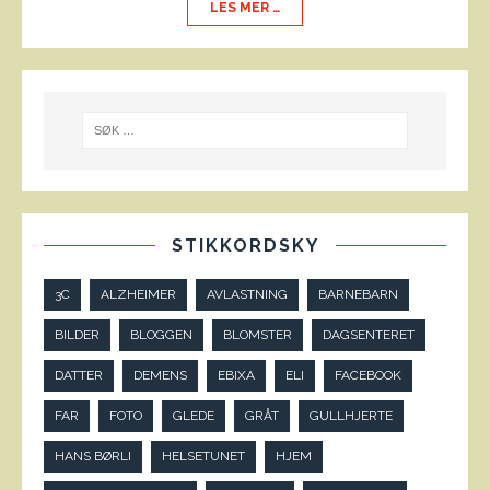
LES MER …
STIKKORDSKY
3C
ALZHEIMER
AVLASTNING
BARNEBARN
BILDER
BLOGGEN
BLOMSTER
DAGSENTERET
DATTER
DEMENS
EBIXA
ELI
FACEBOOK
FAR
FOTO
GLEDE
GRÅT
GULLHJERTE
HANS BØRLI
HELSETUNET
HJEM