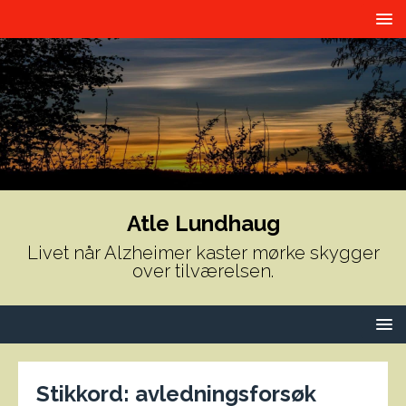
Atle Lundhaug
Livet når Alzheimer kaster mørke skygger
over tilværelsen.
Stikkord:
avledningsforsøk