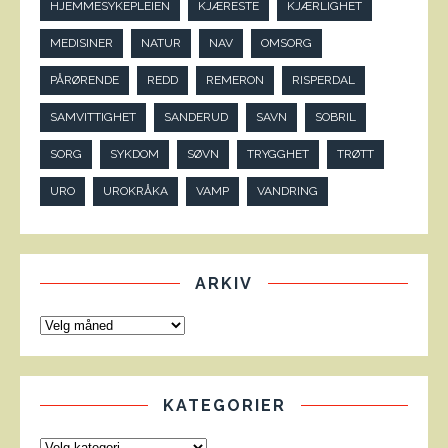
HJEMMESYKEPLEIEN
KJÆRESTE
KJÆRLIGHET
MEDISINER
NATUR
NAV
OMSORG
PÅRØRENDE
REDD
REMERON
RISPERDAL
SAMVITTIGHET
SANDERUD
SAVN
SOBRIL
SORG
SYKDOM
SØVN
TRYGGHET
TRØTT
URO
UROKRÅKA
VAMP
VANDRING
ARKIV
KATEGORIER