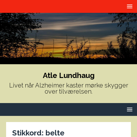
Atle Lundhaug
Livet når Alzheimer kaster mørke skygger
over tilværelsen.
Stikkord:
belte