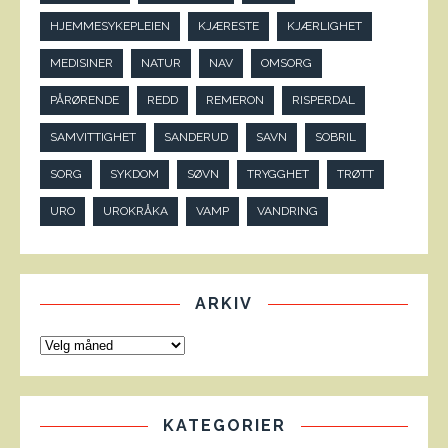
HJEMMESYKEPLEIEN
KJÆRESTE
KJÆRLIGHET
MEDISINER
NATUR
NAV
OMSORG
PÅRØRENDE
REDD
REMERON
RISPERDAL
SAMVITTIGHET
SANDERUD
SAVN
SOBRIL
SORG
SYKDOM
SØVN
TRYGGHET
TRØTT
URO
UROKRÅKA
VAMP
VANDRING
ARKIV
KATEGORIER