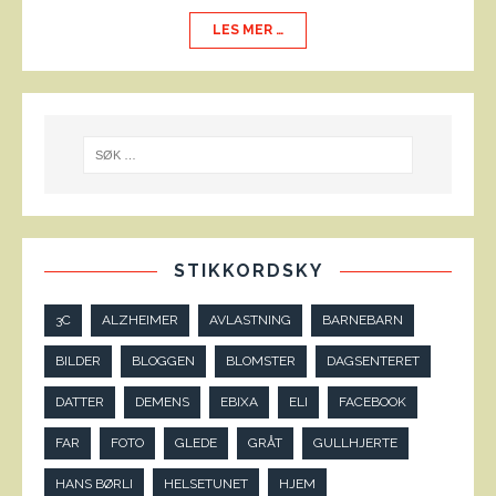
LES MER …
STIKKORDSKY
3C
ALZHEIMER
AVLASTNING
BARNEBARN
BILDER
BLOGGEN
BLOMSTER
DAGSENTERET
DATTER
DEMENS
EBIXA
ELI
FACEBOOK
FAR
FOTO
GLEDE
GRÅT
GULLHJERTE
HANS BØRLI
HELSETUNET
HJEM