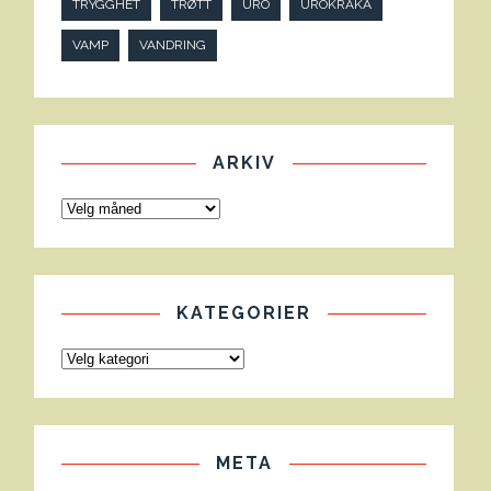
TRYGGHET
TRØTT
URO
UROKRÅKA
VAMP
VANDRING
ARKIV
KATEGORIER
META