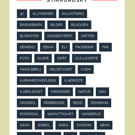
STIKKORDSKY
3C
ALZHEIMER
AVLASTNING
BARNEBARN
BILDER
BLOGGEN
BLOMSTER
DAGSENTERET
DATTER
DEMENS
EBIXA
ELI
FACEBOOK
FAR
FOTO
GLEDE
GRÅT
GULLHJERTE
HANS BØRLI
HELSETUNET
HJEM
HJEMMESYKEPLEIEN
KJÆRESTE
KJÆRLIGHET
MEDISINER
NATUR
NAV
OMSORG
PÅRØRENDE
REDD
REMERON
RISPERDAL
SAMVITTIGHET
SANDERUD
SAVN
SOBRIL
SORG
SYKDOM
SØVN