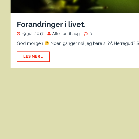
Forandringer i livet.
19. juli 2017
Atle Lundhaug
0
God morgen
Noen ganger må jeg bare si ?Å Herregud? Se
LES MER …