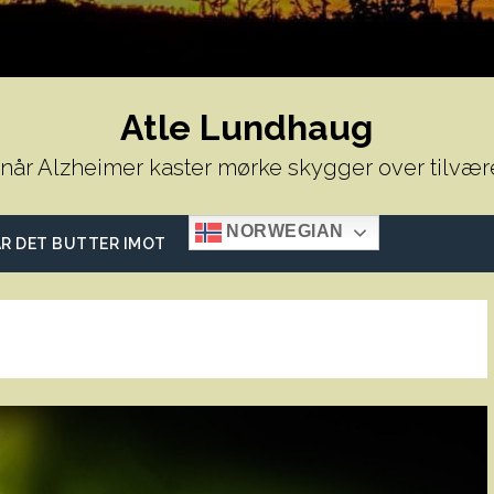
Atle Lundhaug
 når Alzheimer kaster mørke skygger over tilvær
NORWEGIAN
R DET BUTTER IMOT