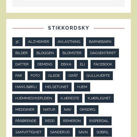
STIKKORDSKY
3C
ALZHEIMER
AVLASTNING
BARNEBARN
BILDER
BLOGGEN
BLOMSTER
DAGSENTERET
DATTER
DEMENS
EBIXA
ELI
FACEBOOK
FAR
FOTO
GLEDE
GRÅT
GULLHJERTE
HANS BØRLI
HELSETUNET
HJEM
HJEMMESYKEPLEIEN
KJÆRESTE
KJÆRLIGHET
MEDISINER
NATUR
NAV
OMSORG
PÅRØRENDE
REDD
REMERON
RISPERDAL
SAMVITTIGHET
SANDERUD
SAVN
SOBRIL