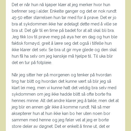
Det er når hun nå kjøper klær at jeg merker hvor hun
befinner seg i alder. Enkelte ganger og det er nok rundt
45-50 etter størrelsen hun tar med for å prøve. Det er jo
bra at sykdommen ikke har ødelagt dette med å ville se
bra ut. Det går til en time på badet for at alt skal bli bra.
Jeg fikk lov til prøve meg på øya her en dag og hun ble
faktisk fornøyd, greit å lære seg det også i tilfelle hun
ikke klarer det selv. Se bra ut gir mye glede og den skal
hun få ha selv om jeg kanskje må hjelpe til. Til uka blir
det en tur på fotpleie.
Når jeg sitter her på morgenen og tenker på hvordan
ting har blitt og hvordan det kunne vært så blir jeg så
klart lei meg, men vi kunne hatt det veldig bra selv med
sykdommen om jeg ikke hadde blitt så ofte borte fra
hennes minne. Alt det andre klarer jeg å takle, men det at
jeg blir en annen går ikke å komme rundt. Nå så mer
aksepterer hun at hun ikke kan bo her uten noen bor
sammen med henne og jeg føler vel at jeg er borte
store deler av døgnet. Det er enkelt å finne ut, det er