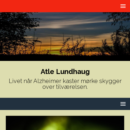
Atle Lundhaug
Livet når Alzheimer kaster mørke skygger
over tilværelsen.