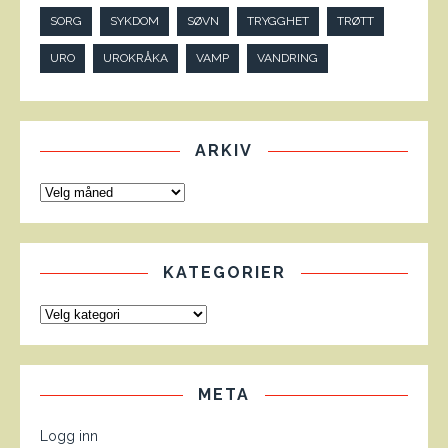
SORG
SYKDOM
SØVN
TRYGGHET
TRØTT
URO
UROKRÅKA
VAMP
VANDRING
ARKIV
KATEGORIER
META
Logg inn