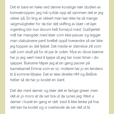
Det er bare en hake ved denne koselige nær studien av
kvinnekroppen, jeg må rydde opp alt sammen det er jeg
sikker på. En ting er sikkert man kan ikke ha så mange
valgmuligheter for da blir det skifting av klær i et kjør,
ingenting blir hun liksom helt fornøyd med. Gullhjertet
mitt har mengder med klær som ikke passer og legger
man olabuksene pent brettet oppå hverandre så ser ikke
jeg toppen av det fjellet. Det meste er størrelse 28 som
satt som skutt på for et par år siden. Mye av disse klærne
har jo jeg vært med å kjøpe så jeg har noen timer i div.
sjapper. Buksene håper jeg at en gang passer på
barnebarnet Emma som er 10, motene har jo en tendens
til å komme tilbake. Det er ikke direkte HM og BikBok
heller så de har jo kostet en slant.
Det der med damer og klær det er farlige greier, men
det er jo moro at de ser bra ut da synes jeg. Med 4
damer i huset en gang er det best å ikke tenke på hva
det kan ha kostet og vi overlevde da ser det ut til.