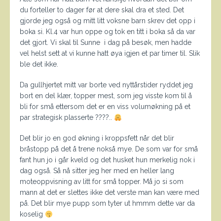
du forteller to dager før at dere skal dra et sted. Det
gjorde jeg også og mitt litt voksne barn skrev det opp i
boka si. Kl.4 var hun oppe og tok en titt i boka så da var
det gjort. Vi skal til Sunne i dag på besøk, men hadde
vel helst sett at vi kunne hatt øya igjen et par timer til. Slik
ble det ikke.
Da gullhjertet mitt var borte ved nyttårstider ryddet jeg
bort en del klær, topper mest, som jeg visste kom til å
bli for små ettersom det er en viss volumøkning på et
par strategisk plasserte ????..
Det blir jo en god økning i kroppsfett når det blir
bråstopp på det å trene nokså mye. De som var for små
fant hun jo i går kveld og det husket hun merkelig nok i
dag også. Så nå sitter jeg her med en heller lang
moteoppvisning av litt for små topper. Må jo si som
mann at det er slettes ikke det verste man kan være med
på. Det blir mye pupp som tyter ut hmmm dette var da
koselig