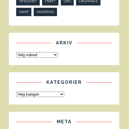
TRYGGHET
TRØTT
URO
UROKRÅKA
VAMP
VANDRING
ARKIV
KATEGORIER
META