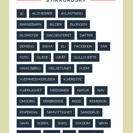
STIKKORDSKY
3C
ALZHEIMER
AVLASTNING
BARNEBARN
BILDER
BLOGGEN
BLOMSTER
DAGSENTERET
DATTER
DEMENS
EBIXA
ELI
FACEBOOK
FAR
FOTO
GLEDE
GRÅT
GULLHJERTE
HANS BØRLI
HELSETUNET
HJEM
HJEMMESYKEPLEIEN
KJÆRESTE
KJÆRLIGHET
MEDISINER
NATUR
NAV
OMSORG
PÅRØRENDE
REDD
REMERON
RISPERDAL
SAMVITTIGHET
SANDERUD
SAVN
SOBRIL
SORG
SYKDOM
SØVN