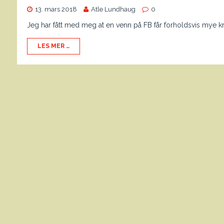
13. mars 2018
Atle Lundhaug
0
Jeg har fått med meg at en venn på FB får forholdsvis mye kr
LES MER …