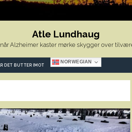
Atle Lundhaug
 når Alzheimer kaster mørke skygger over tilvær
NORWEGIAN
R DET BUTTER IMOT