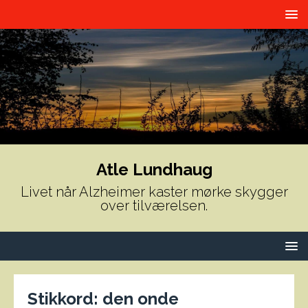
Atle Lundhaug
Livet når Alzheimer kaster mørke skygger
over tilværelsen.
Stikkord:
den onde