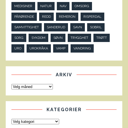
MEDISINER
NATUR
NAV
OMSORG
PÅRØRENDE
REDD
REMERON
RISPERDAL
SAMVITTIGHET
SANDERUD
SAVN
SOBRIL
SORG
SYKDOM
SØVN
TRYGGHET
TRØTT
URO
UROKRÅKA
VAMP
VANDRING
ARKIV
KATEGORIER