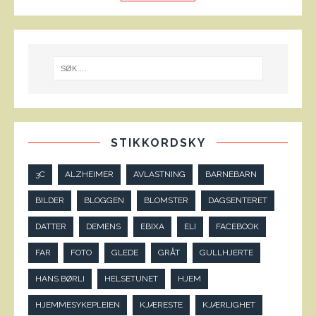
STIKKORDSKY
3C
ALZHEIMER
AVLASTNING
BARNEBARN
BILDER
BLOGGEN
BLOMSTER
DAGSENTERET
DATTER
DEMENS
EBIXA
ELI
FACEBOOK
FAR
FOTO
GLEDE
GRÅT
GULLHJERTE
HANS BØRLI
HELSETUNET
HJEM
HJEMMESYKEPLEIEN
KJÆRESTE
KJÆRLIGHET