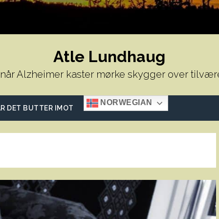
Atle Lundhaug
 når Alzheimer kaster mørke skygger over tilvær
NORWEGIAN
R DET BUTTER IMOT