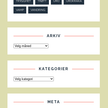
TRYGGHET
TRØTT
URO
UROKRÅKA
VAMP
VANDRING
ARKIV
KATEGORIER
META