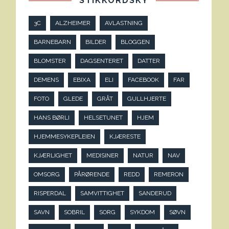
STIKKORDSKY
3C
ALZHEIMER
AVLASTNING
BARNEBARN
BILDER
BLOGGEN
BLOMSTER
DAGSENTERET
DATTER
DEMENS
EBIXA
ELI
FACEBOOK
FAR
FOTO
GLEDE
GRÅT
GULLHJERTE
HANS BØRLI
HELSETUNET
HJEM
HJEMMESYKEPLEIEN
KJÆRESTE
KJÆRLIGHET
MEDISINER
NATUR
NAV
OMSORG
PÅRØRENDE
REDD
REMERON
RISPERDAL
SAMVITTIGHET
SANDERUD
SAVN
SOBRIL
SORG
SYKDOM
SØVN