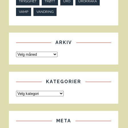
TRYGGHET
TRØTT
URO
UROKRÅKA
VAMP
VANDRING
ARKIV
KATEGORIER
META