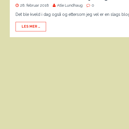
28. februar 2018
Atle Lundhaug
0
Det ble kveld i dag også og ettersom jeg vel er en slags blo
LES MER …