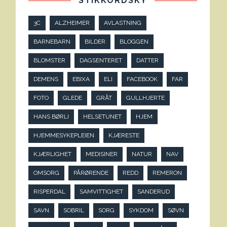
STIKKORDSKY
3C
ALZHEIMER
AVLASTNING
BARNEBARN
BILDER
BLOGGEN
BLOMSTER
DAGSENTERET
DATTER
DEMENS
EBIXA
ELI
FACEBOOK
FAR
FOTO
GLEDE
GRÅT
GULLHJERTE
HANS BØRLI
HELSETUNET
HJEM
HJEMMESYKEPLEIEN
KJÆRESTE
KJÆRLIGHET
MEDISINER
NATUR
NAV
OMSORG
PÅRØRENDE
REDD
REMERON
RISPERDAL
SAMVITTIGHET
SANDERUD
SAVN
SOBRIL
SORG
SYKDOM
SØVN