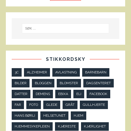
STIKKORDSKY
3C
ALZHEIMER
AVLASTNING
BARNEBARN
BILDER
BLOGGEN
BLOMSTER
DAGSENTERET
DATTER
DEMENS
EBIXA
ELI
FACEBOOK
FAR
FOTO
GLEDE
GRÅT
GULLHJERTE
HANS BØRLI
HELSETUNET
HJEM
HJEMMESYKEPLEIEN
KJÆRESTE
KJÆRLIGHET