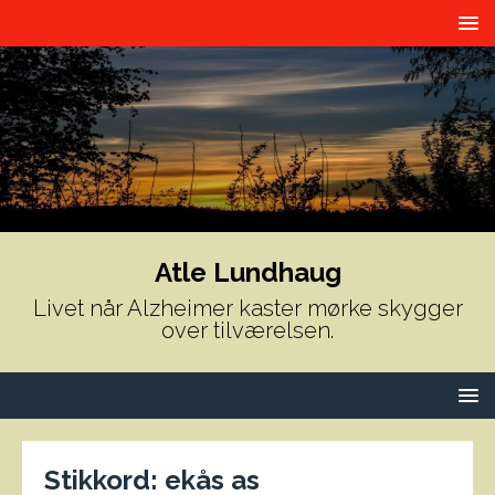
Atle Lundhaug
Livet når Alzheimer kaster mørke skygger
over tilværelsen.
Stikkord:
ekås as