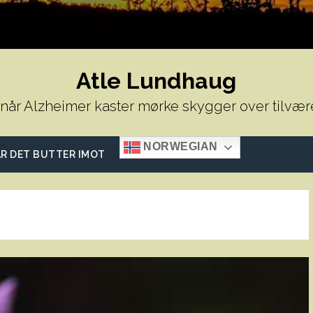
Atle Lundhaug
 når Alzheimer kaster mørke skygger over tilvær
NORWEGIAN
R DET BUTTER IMOT