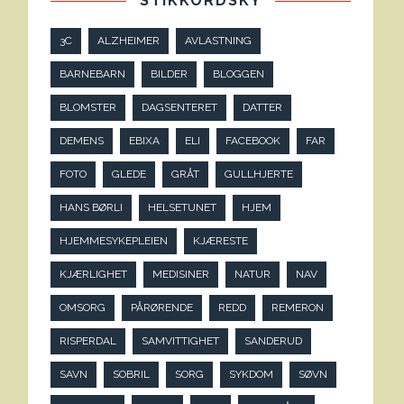
STIKKORDSKY
3C
ALZHEIMER
AVLASTNING
BARNEBARN
BILDER
BLOGGEN
BLOMSTER
DAGSENTERET
DATTER
DEMENS
EBIXA
ELI
FACEBOOK
FAR
FOTO
GLEDE
GRÅT
GULLHJERTE
HANS BØRLI
HELSETUNET
HJEM
HJEMMESYKEPLEIEN
KJÆRESTE
KJÆRLIGHET
MEDISINER
NATUR
NAV
OMSORG
PÅRØRENDE
REDD
REMERON
RISPERDAL
SAMVITTIGHET
SANDERUD
SAVN
SOBRIL
SORG
SYKDOM
SØVN