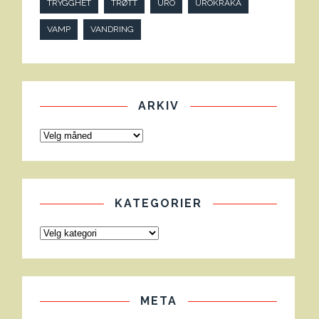
TRYGGHET
TRØTT
URO
UROKRÅKA
VAMP
VANDRING
ARKIV
KATEGORIER
META