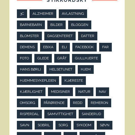
STIKKORDSKY
3C
ALZHEIMER
AVLASTNING
BARNEBARN
BILDER
BLOGGEN
BLOMSTER
DAGSENTERET
DATTER
DEMENS
EBIXA
ELI
FACEBOOK
FAR
FOTO
GLEDE
GRÅT
GULLHJERTE
HANS BØRLI
HELSETUNET
HJEM
HJEMMESYKEPLEIEN
KJÆRESTE
KJÆRLIGHET
MEDISINER
NATUR
NAV
OMSORG
PÅRØRENDE
REDD
REMERON
RISPERDAL
SAMVITTIGHET
SANDERUD
SAVN
SOBRIL
SORG
SYKDOM
SØVN