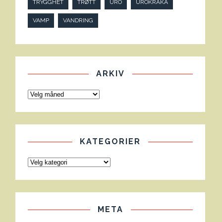
TRYGGHET
TRØTT
URO
UROKRÅKA
VAMP
VANDRING
ARKIV
KATEGORIER
META