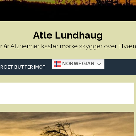
Atle Lundhaug
 når Alzheimer kaster mørke skygger over tilvær
NORWEGIAN
R DET BUTTER IMOT