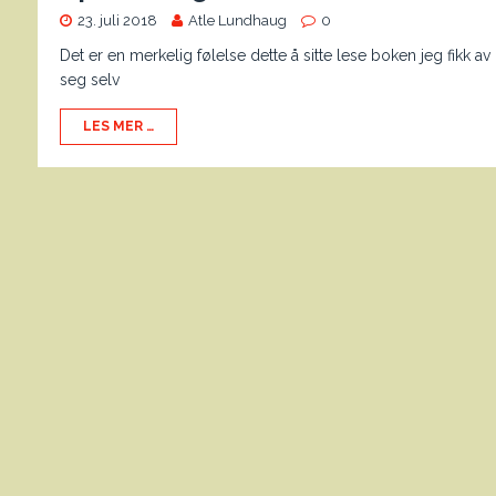
23. juli 2018
Atle Lundhaug
0
Det er en merkelig følelse dette å sitte lese boken jeg fikk
seg selv
LES MER …