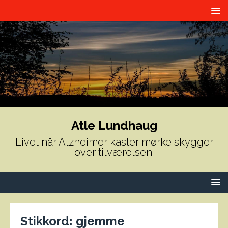
Atle Lundhaug
Livet når Alzheimer kaster mørke skygger
over tilværelsen.
Stikkord:
gjemme