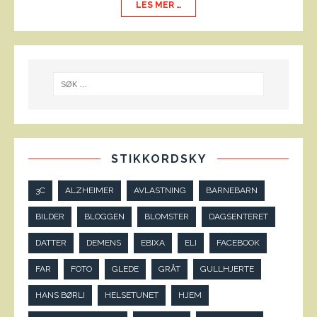
LES MER …
STIKKORDSKY
3C
ALZHEIMER
AVLASTNING
BARNEBARN
BILDER
BLOGGEN
BLOMSTER
DAGSENTERET
DATTER
DEMENS
EBIXA
ELI
FACEBOOK
FAR
FOTO
GLEDE
GRÅT
GULLHJERTE
HANS BØRLI
HELSETUNET
HJEM