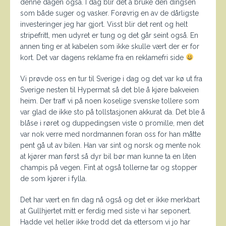
denne dagen også. I dag blir det å bruke den dingsen
som både suger og vasker. Forøvrig en av de dårligste
investeringer jeg har gjort. Visst blir det rent og helt
stripefritt, men udyret er tung og det går seint også. En
annen ting er at kabelen som ikke skulle vært der er for
kort. Det var dagens reklame fra en reklamefri side
Vi prøvde oss en tur til Sverige i dag og det var kø ut fra
Sverige nesten til Hypermat så det ble å kjøre bakveien
heim. Der traff vi på noen koselige svenske tollere som
var glad de ikke sto på tollstasjonen akkurat da. Det ble å
blåse i røret og duppedingsen viste 0 promille, men det
var nok verre med nordmannen foran oss for han måtte
pent gå ut av bilen. Han var sint og norsk og mente nok
at kjører man først så dyr bil bør man kunne ta en liten
champis på vegen. Fint at også tollerne tar og stopper
de som kjører i fylla.
Det har vært en fin dag nå også og det er ikke merkbart
at Gullhjertet mitt er ferdig med siste vi har seponert.
Hadde vel heller ikke trodd det da ettersom vi jo har