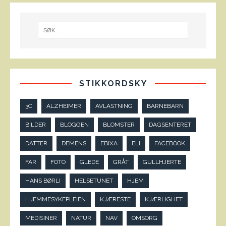
STIKKORDSKY
3C
ALZHEIMER
AVLASTNING
BARNEBARN
BILDER
BLOGGEN
BLOMSTER
DAGSENTERET
DATTER
DEMENS
EBIXA
ELI
FACEBOOK
FAR
FOTO
GLEDE
GRÅT
GULLHJERTE
HANS BØRLI
HELSETUNET
HJEM
HJEMMESYKEPLEIEN
KJÆRESTE
KJÆRLIGHET
MEDISINER
NATUR
NAV
OMSORG