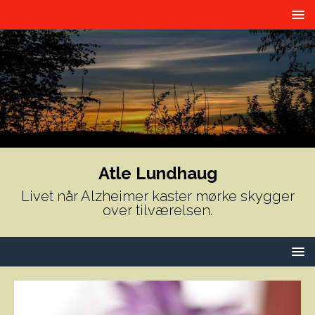
Atle Lundhaug
Livet når Alzheimer kaster mørke skygger
over tilværelsen.