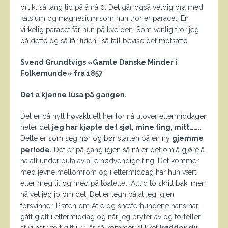
brukt så lang tid på å nå 0. Det går også veldig bra med
kalsium og magnesium som hun tror er paracet. En
virkelig paracet får hun på kvelden. Som vanlig tror jeg
på dette og så får tiden i så fall bevise det motsatte.
Svend Grundtvigs «Gamle Danske Minder i
Folkemunde» fra 1857
Det å kjenne lusa på gangen.
Det er på nytt høyaktuelt her for nå utover ettermiddagen
heter det
jeg har kjøpte det sjøl, mine ting, mitt……..
Dette er som seg hør og bør starten på en ny
gjemme
periode.
Det er på gang igjen så nå er det om å gjøre å
ha alt under puta av alle nødvendige ting. Det kommer
med jevne mellomrom og i ettermiddag har hun vært
etter meg til og med på toalettet. Alltid to skritt bak, men
nå vet jeg jo om det. Det er tegn på at jeg igjen
forsvinner. Praten om Atle og shæferhundene hans har
gått glatt i ettermiddag og når jeg bryter av og forteller
at vi har vært gift i 45 år så kommer blikket
kødder du