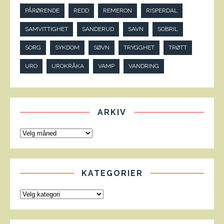
PÅRØRENDE
REDD
REMERON
RISPERDAL
SAMVITTIGHET
SANDERUD
SAVN
SOBRIL
SORG
SYKDOM
SØVN
TRYGGHET
TRØTT
URO
UROKRÅKA
VAMP
VANDRING
ARKIV
KATEGORIER