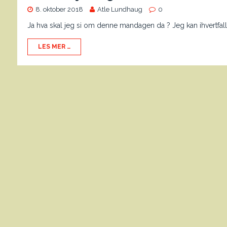
8. oktober 2018
Atle Lundhaug
0
Ja hva skal jeg si om denne mandagen da ? Jeg kan ihvertfal
LES MER …