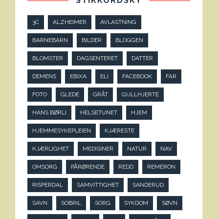
STIKKORDSKY
3C
ALZHEIMER
AVLASTNING
BARNEBARN
BILDER
BLOGGEN
BLOMSTER
DAGSENTERET
DATTER
DEMENS
EBIXA
ELI
FACEBOOK
FAR
FOTO
GLEDE
GRÅT
GULLHJERTE
HANS BØRLI
HELSETUNET
HJEM
HJEMMESYKEPLEIEN
KJÆRESTE
KJÆRLIGHET
MEDISINER
NATUR
NAV
OMSORG
PÅRØRENDE
REDD
REMERON
RISPERDAL
SAMVITTIGHET
SANDERUD
SAVN
SOBRIL
SORG
SYKDOM
SØVN