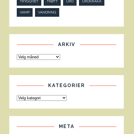
TRYGGHET
TRØTT
URO
UROKRÅKA
VAMP
VANDRING
ARKIV
KATEGORIER
META