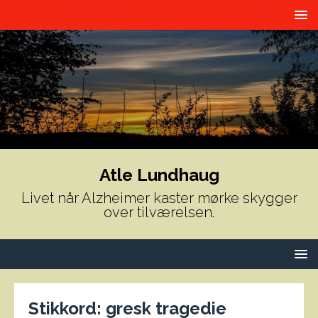
Atle Lundhaug
Livet når Alzheimer kaster mørke skygger
over tilværelsen.
Stikkord:
gresk tragedie