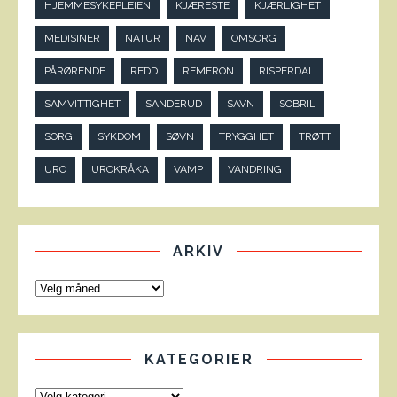
HJEMMESYKEPLEIEN
KJÆRESTE
KJÆRLIGHET
MEDISINER
NATUR
NAV
OMSORG
PÅRØRENDE
REDD
REMERON
RISPERDAL
SAMVITTIGHET
SANDERUD
SAVN
SOBRIL
SORG
SYKDOM
SØVN
TRYGGHET
TRØTT
URO
UROKRÅKA
VAMP
VANDRING
ARKIV
KATEGORIER