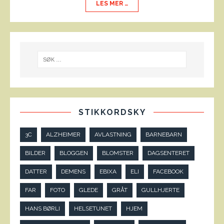
LES MER …
STIKKORDSKY
3C
ALZHEIMER
AVLASTNING
BARNEBARN
BILDER
BLOGGEN
BLOMSTER
DAGSENTERET
DATTER
DEMENS
EBIXA
ELI
FACEBOOK
FAR
FOTO
GLEDE
GRÅT
GULLHJERTE
HANS BØRLI
HELSETUNET
HJEM