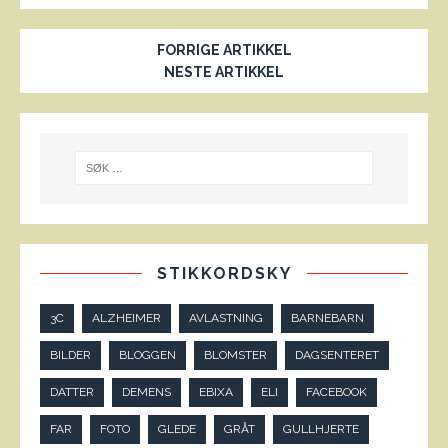
FORRIGE ARTIKKEL
NESTE ARTIKKEL
STIKKORDSKY
3C
ALZHEIMER
AVLASTNING
BARNEBARN
BILDER
BLOGGEN
BLOMSTER
DAGSENTERET
DATTER
DEMENS
EBIXA
ELI
FACEBOOK
FAR
FOTO
GLEDE
GRÅT
GULLHJERTE