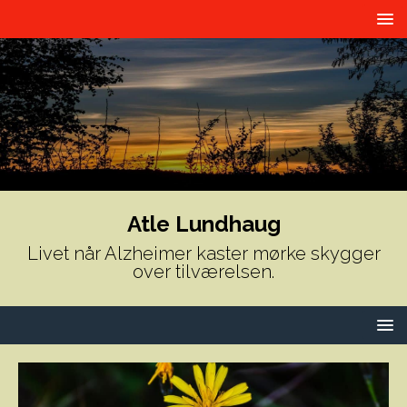
Atle Lundhaug
Livet når Alzheimer kaster mørke skygger
over tilværelsen.