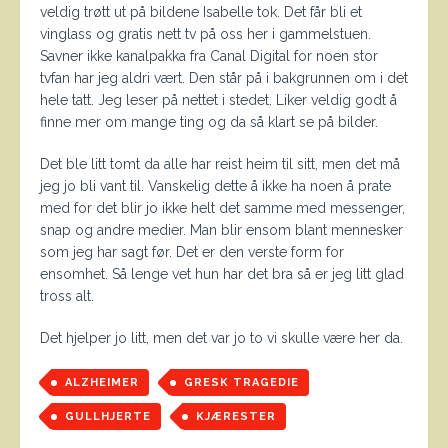
veldig trøtt ut på bildene Isabelle tok. Det får bli et
vinglass og gratis nett tv på oss her i gammelstuen.
Savner ikke kanalpakka fra Canal Digital for noen stor
tvfan har jeg aldri vært. Den står på i bakgrunnen om i det
hele tatt. Jeg leser på nettet i stedet. Liker veldig godt å
finne mer om mange ting og da så klart se på bilder.
Det ble litt tomt da alle har reist heim til sitt, men det må
jeg jo bli vant til. Vanskelig dette å ikke ha noen å prate
med for det blir jo ikke helt det samme med messenger,
snap og andre medier. Man blir ensom blant mennesker
som jeg har sagt før. Det er den verste form for
ensomhet. Så lenge vet hun har det bra så er jeg litt glad
tross alt.
Det hjelper jo litt, men det var jo to vi skulle være her da.
ALZHEIMER
GRESK TRAGEDIE
GULLHJERTE
KJÆRESTER