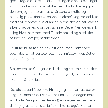
gresk tragedie. Bare at her er det ingen onde slektninger
som vil skille oss det er alzheimer. Hva hadde jeg gjort
dersom jeg hadde visst at 45 år senere skulle jeg
plutselig prøve finne veien videre alene? Jeg har det ikke
med å ville prøve leve et annet liv enn det jeg har levd så
sikkert hadde jeg gjort det samme. Det er fremdeles slik
at jeg trives sammen med Eli selv om tid og sted ikke
passer inn i det jeg hadde trodd.
En stund nå så har jeg nok gitt opp, men i mitt hode
betyr det kun at jeg leter etter nye innfallsvinkler. Det er
slik jeg fungerer.
Skal overraske Gullhjerte mitt idag og se om hun husker
hvilken dag det er. Det skal vel litt mye til, men blomster
skal hun få i alle fall.
Det ble litt sent å besøke Eli idag og hun har hatt besøk
idag fra Toten så det var vel nok for denne dagen tenker
jeg. Da får Vamp og jeg feire 45 års dagen her heime vi
da for jeg vil at hun skal få falle til ro litt også. Hun så