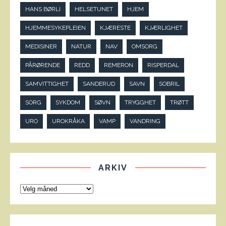
HANS BØRLI
HELSETUNET
HJEM
HJEMMESYKEPLEIEN
KJÆRESTE
KJÆRLIGHET
MEDISINER
NATUR
NAV
OMSORG
PÅRØRENDE
REDD
REMERON
RISPERDAL
SAMVITTIGHET
SANDERUD
SAVN
SOBRIL
SORG
SYKDOM
SØVN
TRYGGHET
TRØTT
URO
UROKRÅKA
VAMP
VANDRING
ARKIV