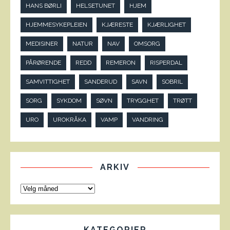
HANS BØRLI
HELSETUNET
HJEM
HJEMMESYKEPLEIEN
KJÆRESTE
KJÆRLIGHET
MEDISINER
NATUR
NAV
OMSORG
PÅRØRENDE
REDD
REMERON
RISPERDAL
SAMVITTIGHET
SANDERUD
SAVN
SOBRIL
SORG
SYKDOM
SØVN
TRYGGHET
TRØTT
URO
UROKRÅKA
VAMP
VANDRING
ARKIV
KATEGORIER