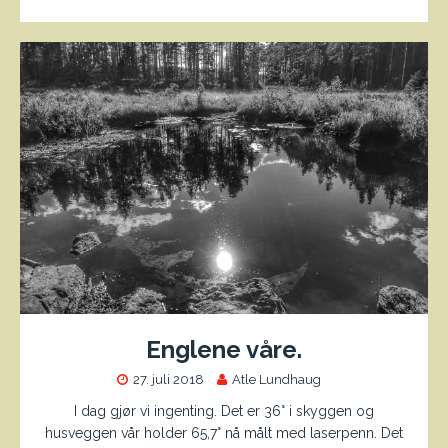
Englene våre.
27. juli 2018
Atle Lundhaug
I dag gjør vi ingenting. Det er 36° i skyggen og
husveggen vår holder 65,7° nå målt med laserpenn. Det