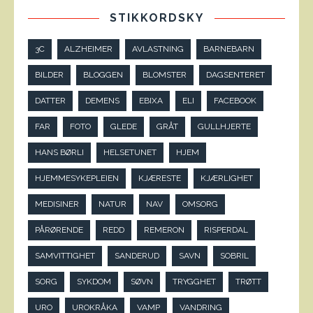
STIKKORDSKY
3C
ALZHEIMER
AVLASTNING
BARNEBARN
BILDER
BLOGGEN
BLOMSTER
DAGSENTERET
DATTER
DEMENS
EBIXA
ELI
FACEBOOK
FAR
FOTO
GLEDE
GRÅT
GULLHJERTE
HANS BØRLI
HELSETUNET
HJEM
HJEMMESYKEPLEIEN
KJÆRESTE
KJÆRLIGHET
MEDISINER
NATUR
NAV
OMSORG
PÅRØRENDE
REDD
REMERON
RISPERDAL
SAMVITTIGHET
SANDERUD
SAVN
SOBRIL
SORG
SYKDOM
SØVN
TRYGGHET
TRØTT
URO
UROKRÅKA
VAMP
VANDRING