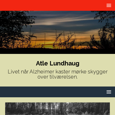
Atle Lundhaug
Livet når Alzheimer kaster mørke skygger
over tilværelsen.