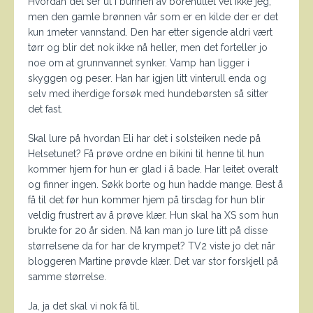
Hvordan det ser ut i bunnen av borehullet vet ikke jeg,
men den gamle brønnen vår som er en kilde der er det
kun 1meter vannstand. Den har etter sigende aldri vært
tørr og blir det nok ikke nå heller, men det forteller jo
noe om at grunnvannet synker. Vamp han ligger i
skyggen og peser. Han har igjen litt vinterull enda og
selv med iherdige forsøk med hundebørsten så sitter
det fast.
Skal lure på hvordan Eli har det i solsteiken nede på
Helsetunet? Få prøve ordne en bikini til henne til hun
kommer hjem for hun er glad i å bade. Har leitet overalt
og finner ingen. Søkk borte og hun hadde mange. Best å
få til det før hun kommer hjem på tirsdag for hun blir
veldig frustrert av å prøve klær. Hun skal ha XS som hun
brukte for 20 år siden. Nå kan man jo lure litt på disse
størrelsene da for har de krympet? TV2 viste jo det når
bloggeren Martine prøvde klær. Det var stor forskjell på
samme størrelse.
Ja, ja det skal vi nok få til.