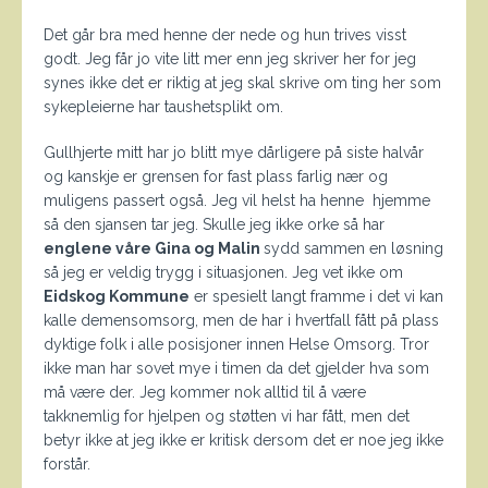
Det går bra med henne der nede og hun trives visst
godt. Jeg får jo vite litt mer enn jeg skriver her for jeg
synes ikke det er riktig at jeg skal skrive om ting her som
sykepleierne har taushetsplikt om.
Gullhjerte mitt har jo blitt mye dårligere på siste halvår
og kanskje er grensen for fast plass farlig nær og
muligens passert også. Jeg vil helst ha henne hjemme
så den sjansen tar jeg. Skulle jeg ikke orke så har
englene våre Gina og Malin
sydd sammen en løsning
så jeg er veldig trygg i situasjonen. Jeg vet ikke om
Eidskog Kommune
er spesielt langt framme i det vi kan
kalle demensomsorg, men de har i hvertfall fått på plass
dyktige folk i alle posisjoner innen Helse Omsorg. Tror
ikke man har sovet mye i timen da det gjelder hva som
må være der. Jeg kommer nok alltid til å være
takknemlig for hjelpen og støtten vi har fått, men det
betyr ikke at jeg ikke er kritisk dersom det er noe jeg ikke
forstår.