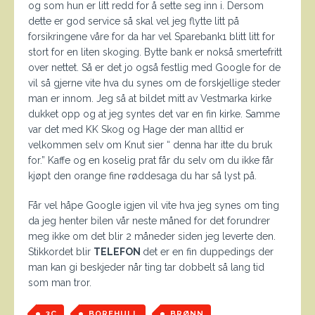
og som hun er litt redd for å sette seg inn i. Dersom
dette er god service så skal vel jeg flytte litt på
forsikringene våre for da har vel Sparebank1 blitt litt for
stort for en liten skoging. Bytte bank er nokså smertefritt
over nettet. Så er det jo også festlig med Google for de
vil så gjerne vite hva du synes om de forskjellige steder
man er innom. Jeg så at bildet mitt av Vestmarka kirke
dukket opp og at jeg syntes det var en fin kirke. Samme
var det med KK Skog og Hage der man alltid er
velkommen selv om Knut sier “ denna har itte du bruk
for.” Kaffe og en koselig prat får du selv om du ikke får
kjøpt den orange fine røddesaga du har så lyst på.
Får vel håpe Google igjen vil vite hva jeg synes om ting
da jeg henter bilen vår neste måned for det forundrer
meg ikke om det blir 2 måneder siden jeg leverte den.
Stikkordet blir
TELEFON
det er en fin duppedings der
man kan gi beskjeder når ting tar dobbelt så lang tid
som man tror.
3C
BOREHULL
BRØNN