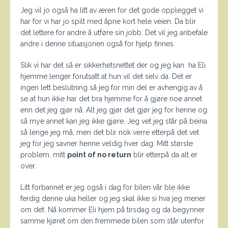
Jeg vil jo også ha litt av æren for det gode opplegget vi
har for vi har jo spilt med åpne kort hele veien. Da blir
det lettere for andre å utføre sin jobb. Det vil jeg anbefale
andre i denne situasjonen også for hjelp finnes.
Slik vi har det så er sikkerhetsnettet der og jeg kan ha Eli
hjemme lenger forutsatt at hun vil det selv da. Det er
ingen lett beslutning så jeg for min del er avhengig av å
se at hun ikke har det bra hjemme for å gjøre noe annet
enn det jeg gjør nå. Alt jeg gjør det gjør jeg for henne og
så mye annet kan jeg ikke gjøre. Jeg vet jeg står på beina
så lenge jeg må, men det blir nok verre etterpå det vet
jeg for jeg savner henne veldig hver dag. Mitt største
problem, mitt
point of no return
blir etterpå da alt er
over.
Litt forbannet er jeg også i dag for bilen vår ble ikke
ferdig denne uka heller og jeg skal ikke si hva jeg mener
om det. Nå kommer Eli hjem på tirsdag og da begynner
samme kjøret om den fremmede bilen som står utenfor