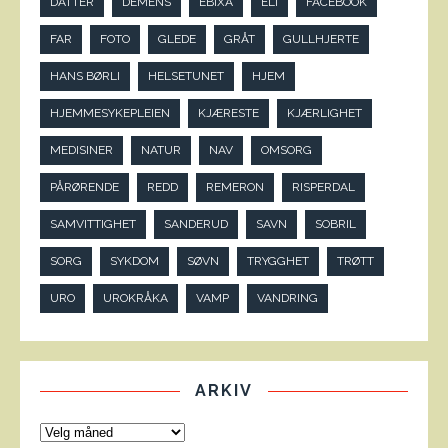
DATTER
DEMENS
EBIXA
ELI
FACEBOOK
FAR
FOTO
GLEDE
GRÅT
GULLHJERTE
HANS BØRLI
HELSETUNET
HJEM
HJEMMESYKEPLEIEN
KJÆRESTE
KJÆRLIGHET
MEDISINER
NATUR
NAV
OMSORG
PÅRØRENDE
REDD
REMERON
RISPERDAL
SAMVITTIGHET
SANDERUD
SAVN
SOBRIL
SORG
SYKDOM
SØVN
TRYGGHET
TRØTT
URO
UROKRÅKA
VAMP
VANDRING
ARKIV