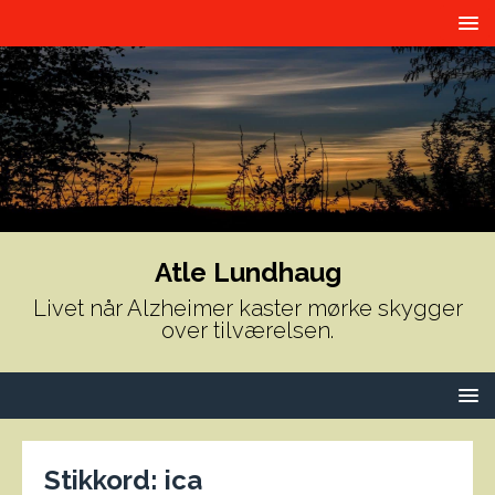
Atle Lundhaug
Livet når Alzheimer kaster mørke skygger
over tilværelsen.
Stikkord:
ica