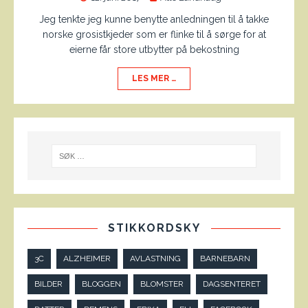
Jeg tenkte jeg kunne benytte anledningen til å takke
norske grosistkjeder som er flinke til å sørge for at
eierne får store utbytter på bekostning
LES MER …
STIKKORDSKY
3C
ALZHEIMER
AVLASTNING
BARNEBARN
BILDER
BLOGGEN
BLOMSTER
DAGSENTERET