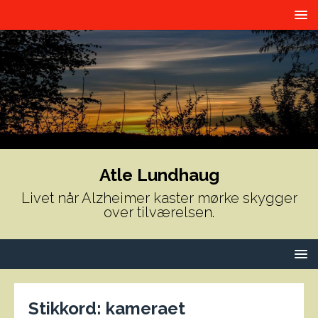
Atle Lundhaug
Livet når Alzheimer kaster mørke skygger
over tilværelsen.
Stikkord:
kameraet