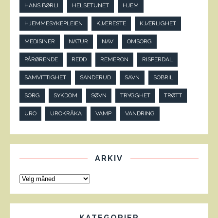
HANS BØRLI
HELSETUNET
HJEM
HJEMMESYKEPLEIEN
KJÆRESTE
KJÆRLIGHET
MEDISINER
NATUR
NAV
OMSORG
PÅRØRENDE
REDD
REMERON
RISPERDAL
SAMVITTIGHET
SANDERUD
SAVN
SOBRIL
SORG
SYKDOM
SØVN
TRYGGHET
TRØTT
URO
UROKRÅKA
VAMP
VANDRING
ARKIV
KATEGORIER