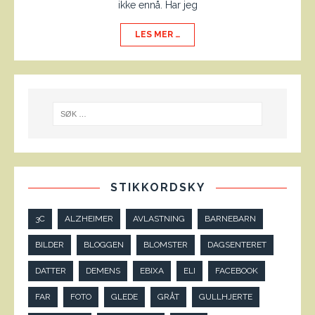
ikke ennå. Har jeg
LES MER …
STIKKORDSKY
3C
ALZHEIMER
AVLASTNING
BARNEBARN
BILDER
BLOGGEN
BLOMSTER
DAGSENTERET
DATTER
DEMENS
EBIXA
ELI
FACEBOOK
FAR
FOTO
GLEDE
GRÅT
GULLHJERTE