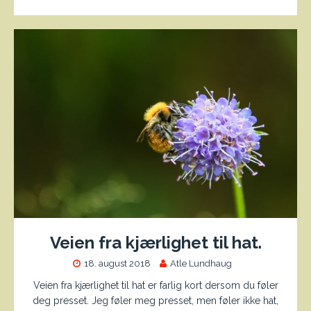
Veien fra kjærlighet til hat.
18. august 2018
Atle Lundhaug
Veien fra kjærlighet til hat er farlig kort dersom du føler
deg presset. Jeg føler meg presset, men føler ikke hat,