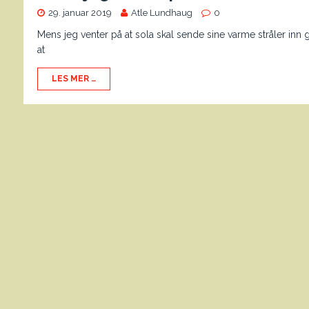
29. januar 2019
Atle Lundhaug
0
Mens jeg venter på at sola skal sende sine varme stråler inn 
at
LES MER …