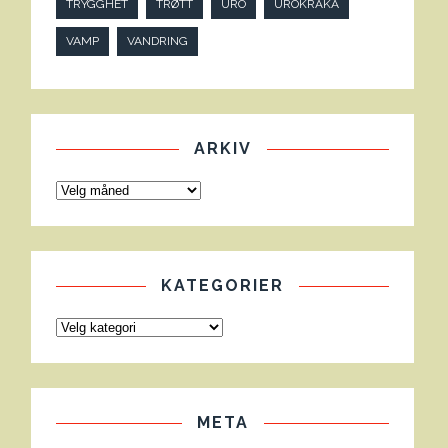
TRYGGHET
TRØTT
URO
UROKRÅKA
VAMP
VANDRING
ARKIV
KATEGORIER
META