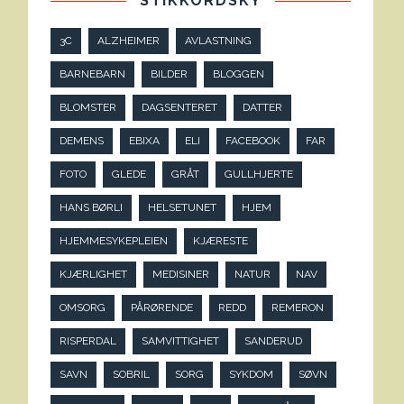
STIKKORDSKY
3C
ALZHEIMER
AVLASTNING
BARNEBARN
BILDER
BLOGGEN
BLOMSTER
DAGSENTERET
DATTER
DEMENS
EBIXA
ELI
FACEBOOK
FAR
FOTO
GLEDE
GRÅT
GULLHJERTE
HANS BØRLI
HELSETUNET
HJEM
HJEMMESYKEPLEIEN
KJÆRESTE
KJÆRLIGHET
MEDISINER
NATUR
NAV
OMSORG
PÅRØRENDE
REDD
REMERON
RISPERDAL
SAMVITTIGHET
SANDERUD
SAVN
SOBRIL
SORG
SYKDOM
SØVN