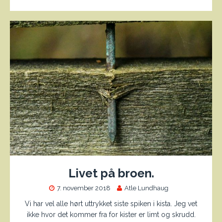
Livet på broen.
7. november 2018
Atle Lundhaug
Vi har vel alle hørt uttrykket siste spiken i kista. Jeg vet
ikke hvor det kommer fra for kister er limt og skrudd.