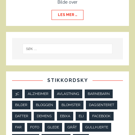
Bilde over
LES MER …
STIKKORDSKY
3C
ALZHEIMER
AVLASTNING
BARNEBARN
BILDER
BLOGGEN
BLOMSTER
DAGSENTERET
DATTER
DEMENS
EBIXA
ELI
FACEBOOK
FAR
FOTO
GLEDE
GRÅT
GULLHJERTE