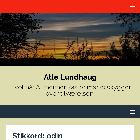
Atle Lundhaug
Livet når Alzheimer kaster mørke skygger
over tilværelsen.
Stikkord:
odin