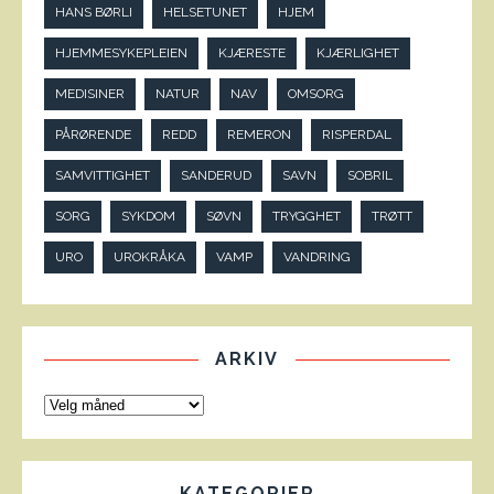
HANS BØRLI
HELSETUNET
HJEM
HJEMMESYKEPLEIEN
KJÆRESTE
KJÆRLIGHET
MEDISINER
NATUR
NAV
OMSORG
PÅRØRENDE
REDD
REMERON
RISPERDAL
SAMVITTIGHET
SANDERUD
SAVN
SOBRIL
SORG
SYKDOM
SØVN
TRYGGHET
TRØTT
URO
UROKRÅKA
VAMP
VANDRING
ARKIV
KATEGORIER