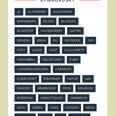
STIKKORDSKY
3C
ALZHEIMER
AVLASTNING
BARNEBARN
BILDER
BLOGGEN
BLOMSTER
DAGSENTERET
DATTER
DEMENS
EBIXA
ELI
FACEBOOK
FAR
FOTO
GLEDE
GRÅT
GULLHJERTE
HANS BØRLI
HELSETUNET
HJEM
HJEMMESYKEPLEIEN
KJÆRESTE
KJÆRLIGHET
MEDISINER
NATUR
NAV
OMSORG
PÅRØRENDE
REDD
REMERON
RISPERDAL
SAMVITTIGHET
SANDERUD
SAVN
SOBRIL
SORG
SYKDOM
SØVN