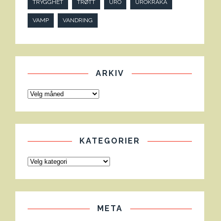
TRYGGHET
TRØTT
URO
UROKRÅKA
VAMP
VANDRING
ARKIV
KATEGORIER
META