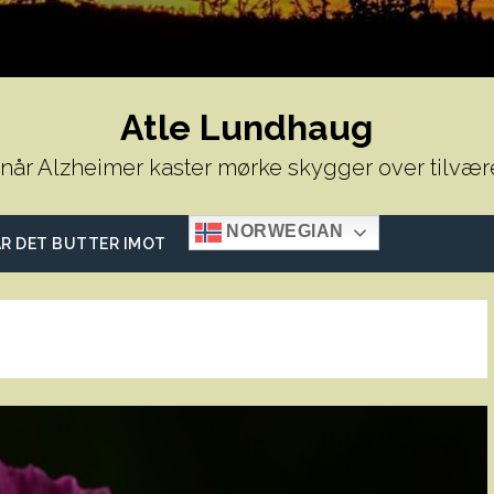
Atle Lundhaug
 når Alzheimer kaster mørke skygger over tilvær
NORWEGIAN
R DET BUTTER IMOT