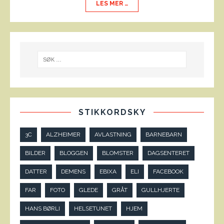
LES MER …
STIKKORDSKY
3C
ALZHEIMER
AVLASTNING
BARNEBARN
BILDER
BLOGGEN
BLOMSTER
DAGSENTERET
DATTER
DEMENS
EBIXA
ELI
FACEBOOK
FAR
FOTO
GLEDE
GRÅT
GULLHJERTE
HANS BØRLI
HELSETUNET
HJEM