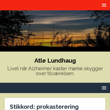
Atle Lundhaug
Livet når Alzheimer kaster mørke skygger
over tilværelsen.
Stikkord:
prokasterering