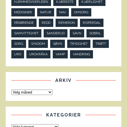
HJEMMESYKEPLEIEN
KJÆRESTE
KJÆRLIGHET
MEDISINER
NATUR
NAV
OMSORG
PÅRØRENDE
REDD
REMERON
RISPERDAL
SAMVITTIGHET
SANDERUD
SAVN
SOBRIL
SORG
SYKDOM
SØVN
TRYGGHET
TRØTT
URO
UROKRÅKA
VAMP
VANDRING
ARKIV
KATEGORIER