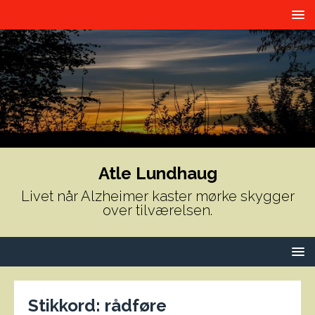
Atle Lundhaug
Livet når Alzheimer kaster mørke skygger
over tilværelsen.
Stikkord:
rådføre