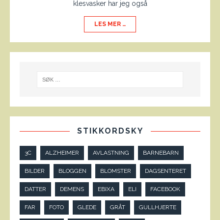
klesvasker har jeg også
LES MER …
STIKKORDSKY
3C
ALZHEIMER
AVLASTNING
BARNEBARN
BILDER
BLOGGEN
BLOMSTER
DAGSENTERET
DATTER
DEMENS
EBIXA
ELI
FACEBOOK
FAR
FOTO
GLEDE
GRÅT
GULLHJERTE