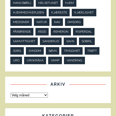
HANS BØRLI
HELSETUNET
HJEM
HJEMMESYKEPLEIEN
KJÆRESTE
KJÆRLIGHET
MEDISINER
NATUR
NAV
OMSORG
PÅRØRENDE
REDD
REMERON
RISPERDAL
SAMVITTIGHET
SANDERUD
SAVN
SOBRIL
SORG
SYKDOM
SØVN
TRYGGHET
TRØTT
URO
UROKRÅKA
VAMP
VANDRING
ARKIV
KATEGORIER