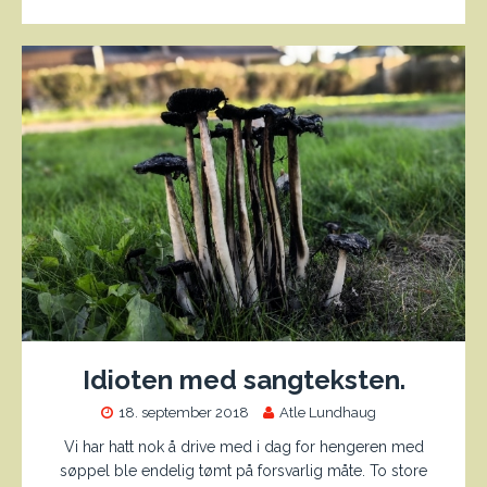
Idioten med sangteksten.
18. september 2018
Atle Lundhaug
Vi har hatt nok å drive med i dag for hengeren med
søppel ble endelig tømt på forsvarlig måte. To store