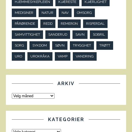
HJEMMESYKEPLEIEN
KJÆRESTE
KJÆRLIGHET
MEDISINER
NATUR
NAV
OMSORG
PÅRØRENDE
REDD
REMERON
RISPERDAL
SAMVITTIGHET
SANDERUD
SAVN
SOBRIL
SORG
SYKDOM
SØVN
TRYGGHET
TRØTT
URO
UROKRÅKA
VAMP
VANDRING
ARKIV
KATEGORIER