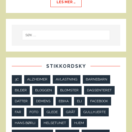
LES MER …
STIKKORDSKY
3C
ALZHEIMER
AVLASTNING
BARNEBARN
BILDER
BLOGGEN
BLOMSTER
DAGSENTERET
DATTER
DEMENS
EBIXA
ELI
FACEBOOK
FAR
FOTO
GLEDE
GRÅT
GULLHJERTE
HANS BØRLI
HELSETUNET
HJEM