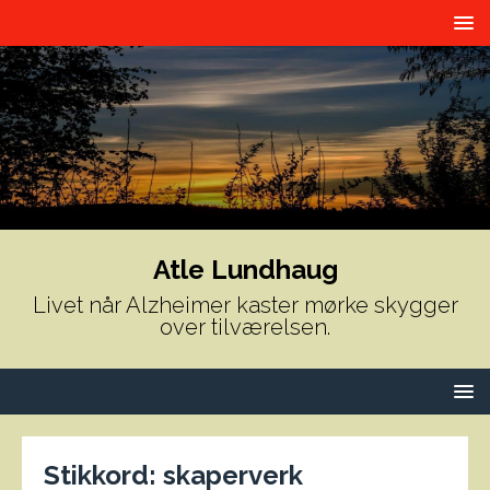
Atle Lundhaug
Livet når Alzheimer kaster mørke skygger
over tilværelsen.
Stikkord:
skaperverk