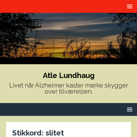
Atle Lundhaug
Livet når Alzheimer kaster mørke skygger
over tilværelsen.
Stikkord:
slitet