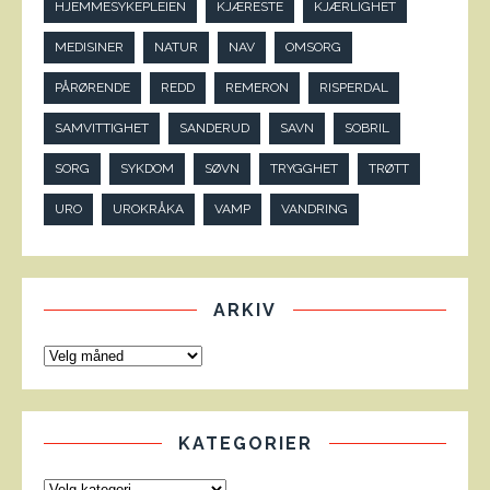
HJEMMESYKEPLEIEN
KJÆRESTE
KJÆRLIGHET
MEDISINER
NATUR
NAV
OMSORG
PÅRØRENDE
REDD
REMERON
RISPERDAL
SAMVITTIGHET
SANDERUD
SAVN
SOBRIL
SORG
SYKDOM
SØVN
TRYGGHET
TRØTT
URO
UROKRÅKA
VAMP
VANDRING
ARKIV
KATEGORIER