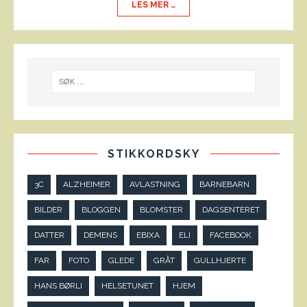
LES MER …
STIKKORDSKY
3C
ALZHEIMER
AVLASTNING
BARNEBARN
BILDER
BLOGGEN
BLOMSTER
DAGSENTERET
DATTER
DEMENS
EBIXA
ELI
FACEBOOK
FAR
FOTO
GLEDE
GRÅT
GULLHJERTE
HANS BØRLI
HELSETUNET
HJEM