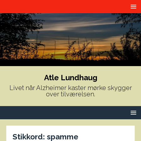
Atle Lundhaug
Livet når Alzheimer kaster mørke skygger
over tilværelsen.
Stikkord:
spamme