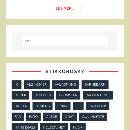
LES MER …
STIKKORDSKY
3C
ALZHEIMER
AVLASTNING
BARNEBARN
BILDER
BLOGGEN
BLOMSTER
DAGSENTERET
DATTER
DEMENS
EBIXA
ELI
FACEBOOK
FAR
FOTO
GLEDE
GRÅT
GULLHJERTE
HANS BØRLI
HELSETUNET
HJEM