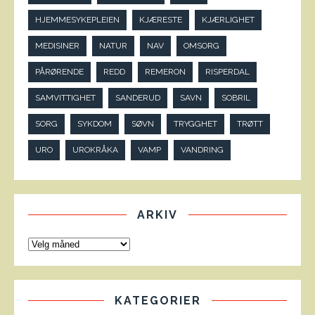
HJEMMESYKEPLEIEN
KJÆRESTE
KJÆRLIGHET
MEDISINER
NATUR
NAV
OMSORG
PÅRØRENDE
REDD
REMERON
RISPERDAL
SAMVITTIGHET
SANDERUD
SAVN
SOBRIL
SORG
SYKDOM
SØVN
TRYGGHET
TRØTT
URO
UROKRÅKA
VAMP
VANDRING
ARKIV
KATEGORIER