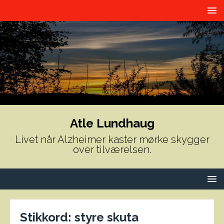
Atle Lundhaug
Livet når Alzheimer kaster mørke skygger
over tilværelsen.
Stikkord:
styre skuta