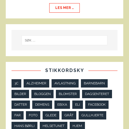
LES MER …
STIKKORDSKY
3C
ALZHEIMER
AVLASTNING
BARNEBARN
BILDER
BLOGGEN
BLOMSTER
DAGSENTERET
DATTER
DEMENS
EBIXA
ELI
FACEBOOK
FAR
FOTO
GLEDE
GRÅT
GULLHJERTE
HANS BØRLI
HELSETUNET
HJEM