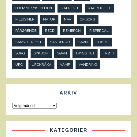
HJEMMESYKEPLEIEN
KJÆRESTE
KJÆRLIGHET
MEDISINER
NATUR
NAV
OMSORG
PÅRØRENDE
REDD
REMERON
RISPERDAL
SAMVITTIGHET
SANDERUD
SAVN
SOBRIL
SORG
SYKDOM
SØVN
TRYGGHET
TRØTT
URO
UROKRÅKA
VAMP
VANDRING
ARKIV
KATEGORIER