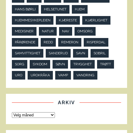
HANS BØRLI
HELSETUNET
HJEM
HJEMMESYKEPLEIEN
KJÆRESTE
KJÆRLIGHET
MEDISINER
NATUR
NAV
OMSORG
PÅRØRENDE
REDD
REMERON
RISPERDAL
SAMVITTIGHET
SANDERUD
SAVN
SOBRIL
SORG
SYKDOM
SØVN
TRYGGHET
TRØTT
URO
UROKRÅKA
VAMP
VANDRING
ARKIV