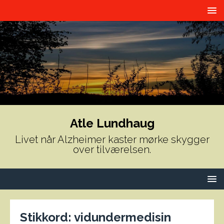
Atle Lundhaug
Livet når Alzheimer kaster mørke skygger
over tilværelsen.
Stikkord:
vidundermedisin