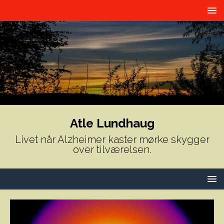
Atle Lundhaug
Livet når Alzheimer kaster mørke skygger
over tilværelsen.