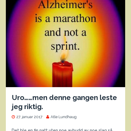
Uro……men denne gangen leste
jeg riktig.
27. januar 2017
Atle Lundhaug
Det ble en fin natt uten noe avbudd av noe slag så