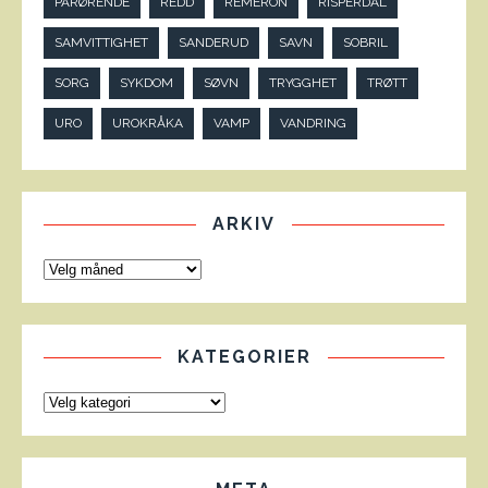
PÅRØRENDE
REDD
REMERON
RISPERDAL
SAMVITTIGHET
SANDERUD
SAVN
SOBRIL
SORG
SYKDOM
SØVN
TRYGGHET
TRØTT
URO
UROKRÅKA
VAMP
VANDRING
ARKIV
KATEGORIER