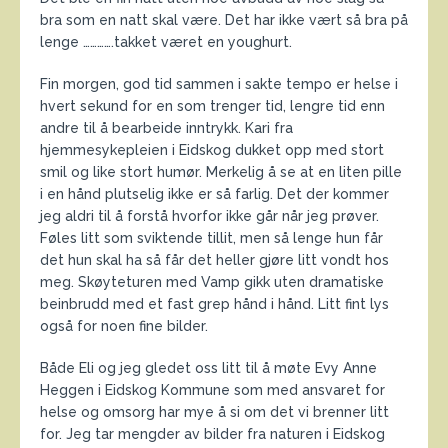
bra som en natt skal være. Det har ikke vært så bra på
lenge ………….takket været en youghurt.
Fin morgen, god tid sammen i sakte tempo er helse i
hvert sekund for en som trenger tid, lengre tid enn
andre til å bearbeide inntrykk. Kari fra
hjemmesykepleien i Eidskog dukket opp med stort
smil og like stort humør. Merkelig å se at en liten pille
i en hånd plutselig ikke er så farlig. Det der kommer
jeg aldri til å forstå hvorfor ikke går når jeg prøver.
Føles litt som sviktende tillit, men så lenge hun får
det hun skal ha så får det heller gjøre litt vondt hos
meg. Skøyteturen med Vamp gikk uten dramatiske
beinbrudd med et fast grep hånd i hånd. Litt fint lys
også for noen fine bilder.
Både Eli og jeg gledet oss litt til å møte Evy Anne
Heggen i Eidskog Kommune som med ansvaret for
helse og omsorg har mye å si om det vi brenner litt
for. Jeg tar mengder av bilder fra naturen i Eidskog