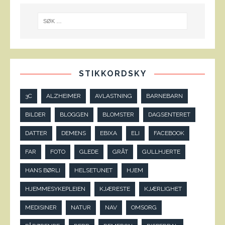
STIKKORDSKY
3C
ALZHEIMER
AVLASTNING
BARNEBARN
BILDER
BLOGGEN
BLOMSTER
DAGSENTERET
DATTER
DEMENS
EBIXA
ELI
FACEBOOK
FAR
FOTO
GLEDE
GRÅT
GULLHJERTE
HANS BØRLI
HELSETUNET
HJEM
HJEMMESYKEPLEIEN
KJÆRESTE
KJÆRLIGHET
MEDISINER
NATUR
NAV
OMSORG