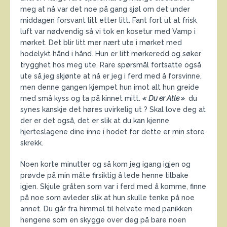
meg at nå var det noe på gang sjøl om det under
middagen forsvant litt etter litt. Fant fort ut at frisk
luft var nødvendig så vi tok en kosetur med Vamp i
mørket. Det blir litt mer nært ute i mørket med
hodelykt hånd i hånd. Hun er litt mørkeredd og søker
trygghet hos meg ute. Rare spørsmål fortsatte også
ute så jeg skjønte at nå er jeg i ferd med å forsvinne,
men denne gangen kjempet hun imot alt hun greide
med små kyss og ta på kinnet mitt.
«
Du er Atle »
du
synes kanskje det høres uvirkelig ut ? Skal love deg at
der er det også, det er slik at du kan kjenne
hjerteslagene dine inne i hodet for dette er min store
skrekk.
Noen korte minutter og så kom jeg igang igjen og
prøvde på min måte firsiktig å lede henne tilbake
igjen. Skjule gråten som var i ferd med å komme, finne
på noe som avleder slik at hun skulle tenke på noe
annet. Du går fra himmel til helvete med panikken
hengene som en skygge over deg på bare noen