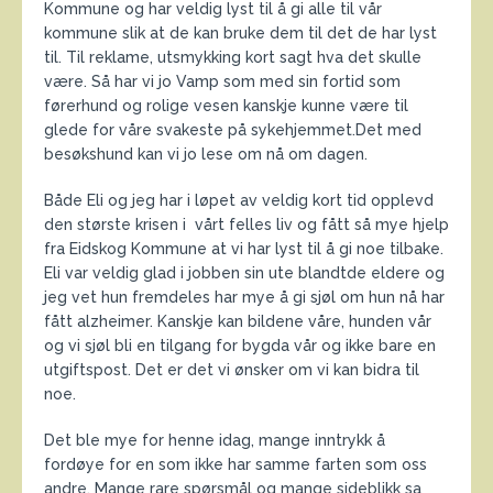
Kommune og har veldig lyst til å gi alle til vår
kommune slik at de kan bruke dem til det de har lyst
til. Til reklame, utsmykking kort sagt hva det skulle
være. Så har vi jo Vamp som med sin fortid som
førerhund og rolige vesen kanskje kunne være til
glede for våre svakeste på sykehjemmet.Det med
besøkshund kan vi jo lese om nå om dagen.
Både Eli og jeg har i løpet av veldig kort tid opplevd
den største krisen i vårt felles liv og fått så mye hjelp
fra Eidskog Kommune at vi har lyst til å gi noe tilbake.
Eli var veldig glad i jobben sin ute blandtde eldere og
jeg vet hun fremdeles har mye å gi sjøl om hun nå har
fått alzheimer. Kanskje kan bildene våre, hunden vår
og vi sjøl bli en tilgang for bygda vår og ikke bare en
utgiftspost. Det er det vi ønsker om vi kan bidra til
noe.
Det ble mye for henne idag, mange inntrykk å
fordøye for en som ikke har samme farten som oss
andre. Mange rare spørsmål og mange sideblikk sa