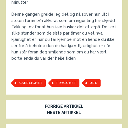
minutter.
Denne gangen greide jeg det og nå sover hun litt i
stolen foran tv’n akkurat som om ingenting har skjedd.
Takk og lov for at hun ikke husker det etterpå. Det er i
slike stunder som de siste par timer du vet hva
kjærlighet er, når du får kjempe mot en fiende du ikke
ser for å beholde den du har kjær. Kjærlighet er når
hun står foran deg smilende som om du har vært
borte enda du var der heile tiden.
KJÆRLIGHET
TRYGGHET
URO
FORRIGE ARTIKKEL
NESTE ARTIKKEL