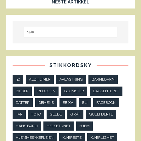
NESTE ARTIKKEL
STIKKORDSKY
3C
ALZHEIMER
AVLASTNING
BARNEBARN
BILDER
BLOGGEN
BLOMSTER
DAGSENTERET
DATTER
DEMENS
EBIXA
ELI
FACEBOOK
FAR
FOTO
GLEDE
GRÅT
GULLHJERTE
HANS BØRLI
HELSETUNET
HJEM
HJEMMESYKEPLEIEN
KJÆRESTE
KJÆRLIGHET