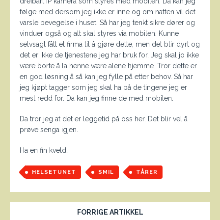
dreibart IP kamera som styres med mobilen. Da kan jeg
følge med dersom jeg ikke er inne og om natten vil det
varsle bevegelse i huset. Så har jeg tenkt sikre dører og
vinduer også og alt skal styres via mobilen. Kunne
selvsagt fått et firma til å gjøre dette, men det blir dyrt og
det er ikke de tjenestene jeg har bruk for. Jeg skal jo ikke
være borte å la henne være alene hjemme. Tror dette er
en god løsning å så kan jeg fylle på etter behov. Så har
jeg kjøpt tagger som jeg skal ha på de tingene jeg er
mest redd for. Da kan jeg finne de med mobilen.
Da tror jeg at det er leggetid på oss her. Det blir vel å
prøve senga igjen.
Ha en fin kveld.
HELSETUNET
SMIL
TÅRER
FORRIGE ARTIKKEL