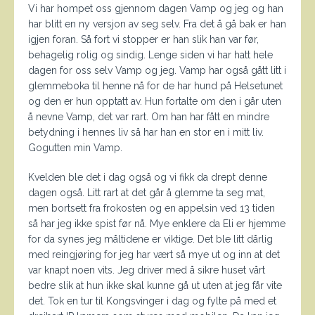
Vi har hompet oss gjennom dagen Vamp og jeg og han
har blitt en ny versjon av seg selv. Fra det å gå bak er han
igjen foran. Så fort vi stopper er han slik han var før,
behagelig rolig og sindig. Lenge siden vi har hatt hele
dagen for oss selv Vamp og jeg. Vamp har også gått litt i
glemmeboka til henne nå for de har hund på Helsetunet
og den er hun opptatt av. Hun fortalte om den i går uten
å nevne Vamp, det var rart. Om han har fått en mindre
betydning i hennes liv så har han en stor en i mitt liv.
Gogutten min Vamp.
Kvelden ble det i dag også og vi fikk da drept denne
dagen også. Litt rart at det går å glemme ta seg mat,
men bortsett fra frokosten og en appelsin ved 13 tiden
så har jeg ikke spist før nå. Mye enklere da Eli er hjemme
for da synes jeg måltidene er viktige. Det ble litt dårlig
med reingjøring for jeg har vært så mye ut og inn at det
var knapt noen vits. Jeg driver med å sikre huset vårt
bedre slik at hun ikke skal kunne gå ut uten at jeg får vite
det. Tok en tur til Kongsvinger i dag og fylte på med et