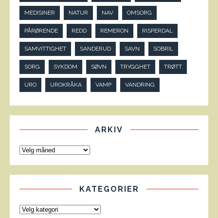
MEDISINER
NATUR
NAV
OMSORG
PÅRØRENDE
REDD
REMERON
RISPERDAL
SAMVITTIGHET
SANDERUD
SAVN
SOBRIL
SORG
SYKDOM
SØVN
TRYGGHET
TRØTT
URO
UROKRÅKA
VAMP
VANDRING
ARKIV
KATEGORIER