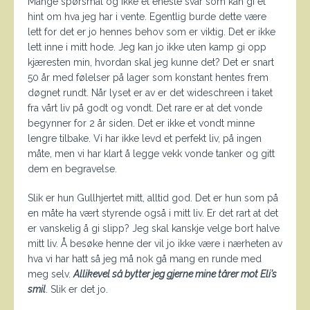
Mange spørsmål og ikke et eneste svar som kan gi et
hint om hva jeg har i vente. Egentlig burde dette være
lett for det er jo hennes behov som er viktig. Det er ikke
lett inne i mitt hode. Jeg kan jo ikke uten kamp gi opp
kjæresten min, hvordan skal jeg kunne det? Det er snart
50 år med følelser på lager som konstant hentes frem
døgnet rundt. Når lyset er av er det wideschreen i taket
fra vårt liv på godt og vondt. Det rare er at det vonde
begynner for 2 år siden. Det er ikke et vondt minne
lengre tilbake. Vi har ikke levd et perfekt liv, på ingen
måte, men vi har klart å legge vekk vonde tanker og gitt
dem en begravelse.
Slik er hun Gullhjertet mitt, alltid god. Det er hun som på
en måte ha vært styrende også i mitt liv. Er det rart at det
er vanskelig å gi slipp? Jeg skal kanskje velge bort halve
mitt liv. Å besøke henne der vil jo ikke være i nærheten av
hva vi har hatt så jeg må nok gå mang en runde med
meg selv.
Allikevel så bytter jeg gjerne mine tårer mot Eli’s
smil
. Slik er det jo.