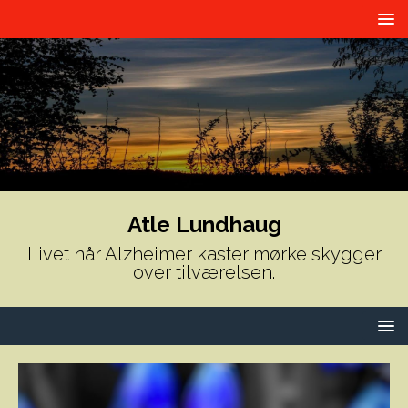
Atle Lundhaug
Livet når Alzheimer kaster mørke skygger
over tilværelsen.