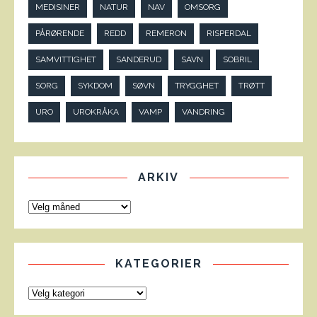
MEDISINER
NATUR
NAV
OMSORG
PÅRØRENDE
REDD
REMERON
RISPERDAL
SAMVITTIGHET
SANDERUD
SAVN
SOBRIL
SORG
SYKDOM
SØVN
TRYGGHET
TRØTT
URO
UROKRÅKA
VAMP
VANDRING
ARKIV
KATEGORIER