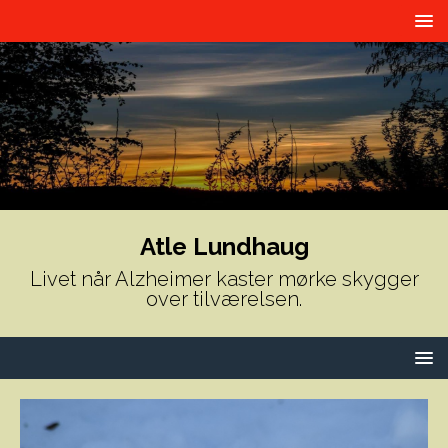
Atle Lundhaug
Livet når Alzheimer kaster mørke skygger
over tilværelsen.