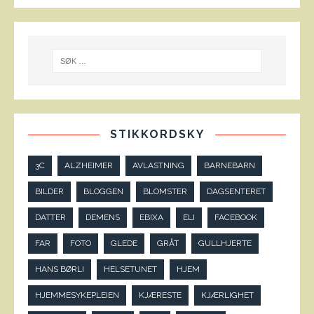
STIKKORDSKY
3C
ALZHEIMER
AVLASTNING
BARNEBARN
BILDER
BLOGGEN
BLOMSTER
DAGSENTERET
DATTER
DEMENS
EBIXA
ELI
FACEBOOK
FAR
FOTO
GLEDE
GRÅT
GULLHJERTE
HANS BØRLI
HELSETUNET
HJEM
HJEMMESYKEPLEIEN
KJÆRESTE
KJÆRLIGHET