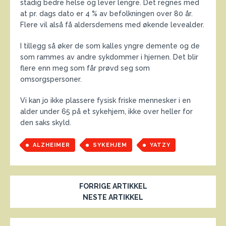
stadig bedre helse og lever lengre. Det regnes med
at pr. dags dato er 4 % av befolkningen over 80 år.
Flere vil alså få aldersdemens med økende levealder.
I tillegg så øker de som kalles yngre demente og de
som rammes av andre sykdommer i hjernen. Det blir
flere enn meg som får prøvd seg som
omsorgspersoner.
Vi kan jo ikke plassere fysisk friske mennesker i en
alder under 65 på et sykehjem, ikke over heller for
den saks skyld.
ALZHEIMER
SYKEHJEM
YATZY
FORRIGE ARTIKKEL
NESTE ARTIKKEL