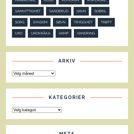
PÅRØRENDE
REDD
REMERON
RISPERDAL
SAMVITTIGHET
SANDERUD
SAVN
SOBRIL
SORG
SYKDOM
SØVN
TRYGGHET
TRØTT
URO
UROKRÅKA
VAMP
VANDRING
ARKIV
KATEGORIER
META