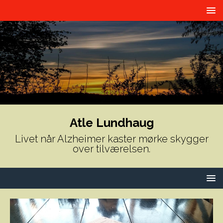
Atle Lundhaug
Livet når Alzheimer kaster mørke skygger
over tilværelsen.