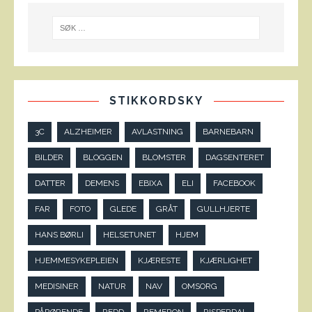
STIKKORDSKY
3C
ALZHEIMER
AVLASTNING
BARNEBARN
BILDER
BLOGGEN
BLOMSTER
DAGSENTERET
DATTER
DEMENS
EBIXA
ELI
FACEBOOK
FAR
FOTO
GLEDE
GRÅT
GULLHJERTE
HANS BØRLI
HELSETUNET
HJEM
HJEMMESYKEPLEIEN
KJÆRESTE
KJÆRLIGHET
MEDISINER
NATUR
NAV
OMSORG