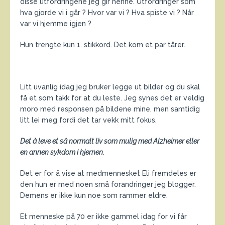
disse utfordringene jeg gir henne. Utfordringer som
hva gjorde vi i går ? Hvor var vi ? Hva spiste vi ? Når
var vi hjemme igjen ?
Hun trengte kun 1. stikkord. Det kom et par tårer.
Litt uvanlig idag jeg bruker legge ut bilder og du skal
få et som takk for at du leste. Jeg synes det er veldig
moro med responsen på bildene mine, men samtidig
litt lei meg fordi det tar vekk mitt fokus.
Det å leve et så normalt liv som mulig med Alzheimer eller
en annen sykdom i hjernen.
Det er for å vise at medmennesket Eli fremdeles er
den hun er med noen små forandringer jeg blogger.
Demens er ikke kun noe som rammer eldre.
Et menneske på 70 er ikke gammel idag for vi får