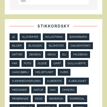
STIKKORDSKY
3C
ALZHEIMER
AVLASTNING
BARNEBARN
BILDER
BLOGGEN
BLOMSTER
DAGSENTERET
DATTER
DEMENS
EBIXA
ELI
FACEBOOK
FAR
FOTO
GLEDE
GRÅT
GULLHJERTE
HANS BØRLI
HELSETUNET
HJEM
HJEMMESYKEPLEIEN
KJÆRESTE
KJÆRLIGHET
MEDISINER
NATUR
NAV
OMSORG
PÅRØRENDE
REDD
REMERON
RISPERDAL