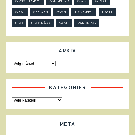
SAMVITTIGHET
SANDERUD
SAVN
SOBRIL
SORG
SYKDOM
SØVN
TRYGGHET
TRØTT
URO
UROKRÅKA
VAMP
VANDRING
ARKIV
KATEGORIER
META