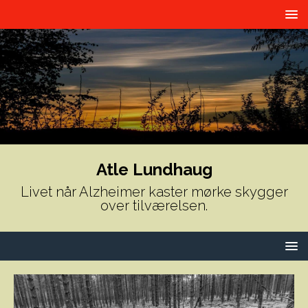
Atle Lundhaug
Livet når Alzheimer kaster mørke skygger
over tilværelsen.