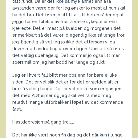
tatt rundt. Da er det ikke så mye annet enn å la
avstanden være der for jeg ønsker jo mest at hun skal
ha det bra. Det fører jo litt til at stillheten råder og at
jeg jo får en følelse av mer å være sykepleier enn
kjæreste. Det er mest på kvelden og morgenen det
er merkbart så det varer jo egentlig ikke så lenge tror
jeg. Egentlig så vet jeg jo ikke det ettersom vi da
driver med andre ting utover dagen. Uansett så føles
det veldig ubehagelig. Det kommer jo også litt mer
spørsmål om jeg har bodd her lenge og slikt.
Jeg er i hvert fall blitt mer obs enn for bare ei uke
siden. Det er vel slik det er for det er sjelden alt er
bra så veldig lenge. Det er vel dette som er gangen i
det med Alzheimer og jeg skal vel få med meg
relativt mange utforbakker i løpet av det kommende
året.
Høstdepresjon på gang tro…….
Det har ikke vært noen fin dag og det går kun i tunge