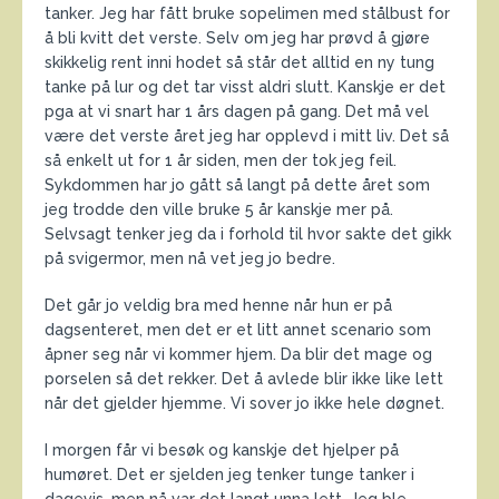
tanker. Jeg har fått bruke sopelimen med stålbust for
å bli kvitt det verste. Selv om jeg har prøvd å gjøre
skikkelig rent inni hodet så står det alltid en ny tung
tanke på lur og det tar visst aldri slutt. Kanskje er det
pga at vi snart har 1 års dagen på gang. Det må vel
være det verste året jeg har opplevd i mitt liv. Det så
så enkelt ut for 1 år siden, men der tok jeg feil.
Sykdommen har jo gått så langt på dette året som
jeg trodde den ville bruke 5 år kanskje mer på.
Selvsagt tenker jeg da i forhold til hvor sakte det gikk
på svigermor, men nå vet jeg jo bedre.
Det går jo veldig bra med henne når hun er på
dagsenteret, men det er et litt annet scenario som
åpner seg når vi kommer hjem. Da blir det mage og
porselen så det rekker. Det å avlede blir ikke like lett
når det gjelder hjemme. Vi sover jo ikke hele døgnet.
I morgen får vi besøk og kanskje det hjelper på
humøret. Det er sjelden jeg tenker tunge tanker i
dagevis, men nå var det langt unna lett. Jeg ble