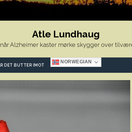
Atle Lundhaug
 når Alzheimer kaster mørke skygger over tilvær
NORWEGIAN
R DET BUTTER IMOT