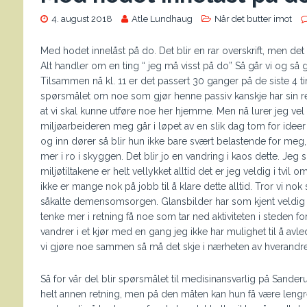
4. august 2018
Atle Lundhaug
Når det butter imot
Med hodet innelåst på do. Det blir en rar overskrift, men det 
Alt handler om en ting “ jeg må visst på do” Så går vi og så g
Tilsammen nå kl. 11 er det passert 30 ganger på de siste 4 time
spørsmålet om noe som gjør henne passiv kanskje har sin rett
at vi skal kunne utføre noe her hjemme. Men nå lurer jeg vel m
miljøarbeideren meg går i løpet av en slik dag tom for ideer
og inn dører så blir hun ikke bare svært belastende for meg,
mer i ro i skyggen. Det blir jo en vandring i kaos dette. Jeg
miljøtiltakene er helt vellykket alltid det er jeg veldig i tv
ikke er mange nok på jobb til å klare dette alltid. Tror vi nok
såkalte demensomsorgen. Glansbilder har som kjent veldig let
tenke mer i retning få noe som tar ned aktiviteten i steden fo
vandrer i et kjør med en gang jeg ikke har mulighet til å avl
vi gjøre noe sammen så må det skje i nærheten av hverandre
Så for vår del blir spørsmålet til medisinansvarlig på Sanderu
helt annen retning, men på den måten kan hun få være lengre