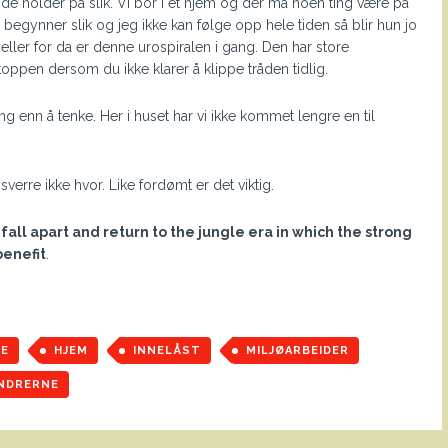
de holder på slik. Vi bor i et hjem og der må noen ting være på
begynner slik og jeg ikke kan følge opp hele tiden så blir hun jo
t heller for da er denne urospiralen i gang. Den har store
oppen dersom du ikke klarer å klippe tråden tidlig.
g enn å tenke. Her i huset har vi ikke kommet lengre en til
erre ikke hvor. Like fordømt er det viktig.
all apart and return to the jungle era in which the strong
benefit
.
E
HJEM
INNELÅST
MILJØARBEIDER
NDRERNE