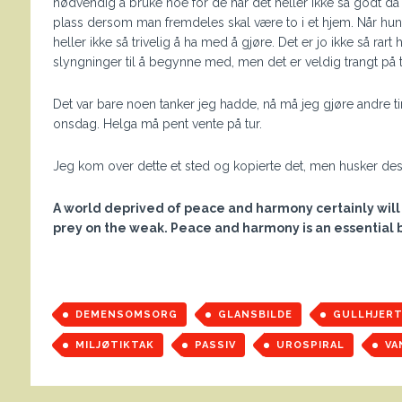
nødvendig å bruke noe for de har det heller ikke så godt da 
plass dersom man fremdeles skal være to i et hjem. Når hun 
heller ikke så trivelig å ha med å gjøre. Det er jo ikke så rar
slyngninger til å begynne med, men det er veldig trangt på t
Det var bare noen tanker jeg hadde, nå må jeg gjøre andre tin
onsdag. Helga må pent vente på tur.
Jeg kom over dette et sted og kopierte det, men husker dessv
A world deprived of peace and harmony certainly will f
prey on the weak. Peace and harmony is an essential 
DEMENSOMSORG
GLANSBILDE
GULLHJERT
MILJØTIKTAK
PASSIV
UROSPIRAL
VA