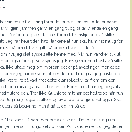
0
har sin enkle forklaring fordi det er der hennes hodet er parkert.
år vi igjen, jammen går vi en gang til og så tar vi enda en gang.
r. Derfor at jeg sier dette er fordi det kanskje er lov å stille
. Jeg har hele tiden hatt i tankene at hun skal ha minst mulig for
est på om det var galt. Nå er det i hvertfall det for
 om hva jeg skal sysselsette henne med. Når hun vandrer slik ut
 men også for seg selv synes jeg. Kanskje har hun best av å sitte
 skal ikke uttale meg om hvordan det er på avdelinger, men at de
il om. Tenker jeg har de som jobber der med meg når jeg påstår de
 skal være litt på vakt mot dette glansbildet vi tar frem om den
t for å miste glansen etter en tid. For min del har jeg begynt å
r stimulere den. Tror ikke Gullhjerte mitt har det helt topp når hun
ede. Jeg må jo også ta alle meg av alle andre gjøremål også. Skal
 ellers så begynner hun å gå ut og inn på do.
d “ hva kan vi få som demper aktiviteten.” Det blir et steg i en
 hjemme som hun jo selv ønsker. På “ vandrerne” tror jeg det er