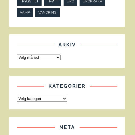
TRYGGHET
TRØTT
URO
UROKRÅKA
VAMP
VANDRING
ARKIV
KATEGORIER
META