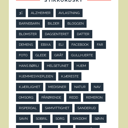
STIKKORDSKY
3C
ALZHEIMER
AVLASTNING
BARNEBARN
BILDER
BLOGGEN
BLOMSTER
DAGSENTERET
DATTER
DEMENS
EBIXA
ELI
FACEBOOK
FAR
FOTO
GLEDE
GRÅT
GULLHJERTE
HANS BØRLI
HELSETUNET
HJEM
HJEMMESYKEPLEIEN
KJÆRESTE
KJÆRLIGHET
MEDISINER
NATUR
NAV
OMSORG
PÅRØRENDE
REDD
REMERON
RISPERDAL
SAMVITTIGHET
SANDERUD
SAVN
SOBRIL
SORG
SYKDOM
SØVN