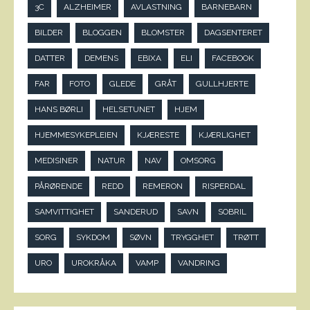
3C
ALZHEIMER
AVLASTNING
BARNEBARN
BILDER
BLOGGEN
BLOMSTER
DAGSENTERET
DATTER
DEMENS
EBIXA
ELI
FACEBOOK
FAR
FOTO
GLEDE
GRÅT
GULLHJERTE
HANS BØRLI
HELSETUNET
HJEM
HJEMMESYKEPLEIEN
KJÆRESTE
KJÆRLIGHET
MEDISINER
NATUR
NAV
OMSORG
PÅRØRENDE
REDD
REMERON
RISPERDAL
SAMVITTIGHET
SANDERUD
SAVN
SOBRIL
SORG
SYKDOM
SØVN
TRYGGHET
TRØTT
URO
UROKRÅKA
VAMP
VANDRING