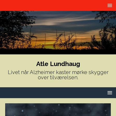
Atle Lundhaug
Livet når Alzheimer kaster mørke skygger
over tilværelsen.