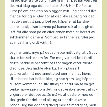
for jeg liker å vite litt om det vi finner. Det har vært en
del mld idag pga det som sto i Se & Hør. De fleste
lurte på om effekten på bloggen min. Jeg har hatt like
mange før og er glad for at det ikke sa pang for det
hadde vært litt pinlig. Det jeg håper er at kanskje
andre kanskje kan komme på banen slik at det gir et
løft for alle som på en eller annen måte er berørt av
sykdommen demens. Som jeg sa før her så føler jeg
at vi vel har gjordt vårt nå.
Jeg har tenkt mye på det som ble mitt valg, at vårt liv
skulle fortsette som før. For meg var det lett fordi
dette hadde vi bestemt oss for dagen etter første
diagnose. Jeg hadde aldri klart å » plassert »
gullhjertet mitt noe annet sted enn i hennes hjem.
Uten henne har heller ikke jeg noe hjem. Jeg håper at
du som kommer i en slik situasjon at du må ta valget
tenker nøye igjennom det for det er ikke sikkert at slik
vi gjorde er det beste. Du må vit at dette er noe du
skal greie for det er et slit og uro er din største
fiende. Jeg har egentlig dårlig med tålmodighet, men