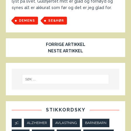
lyst på livet. Gullhjertet mitt er glad og fornøyd og
synes alt er akkurat som før og det er jeg glad for.
DEMENS
SE&HØR
FORRIGE ARTIKKEL
NESTE ARTIKKEL
STIKKORDSKY
3C
ALZHEIMER
AVLASTNING
BARNEBARN