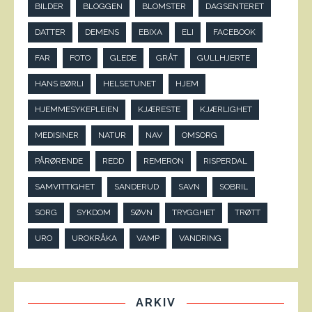
BILDER
BLOGGEN
BLOMSTER
DAGSENTERET
DATTER
DEMENS
EBIXA
ELI
FACEBOOK
FAR
FOTO
GLEDE
GRÅT
GULLHJERTE
HANS BØRLI
HELSETUNET
HJEM
HJEMMESYKEPLEIEN
KJÆRESTE
KJÆRLIGHET
MEDISINER
NATUR
NAV
OMSORG
PÅRØRENDE
REDD
REMERON
RISPERDAL
SAMVITTIGHET
SANDERUD
SAVN
SOBRIL
SORG
SYKDOM
SØVN
TRYGGHET
TRØTT
URO
UROKRÅKA
VAMP
VANDRING
ARKIV