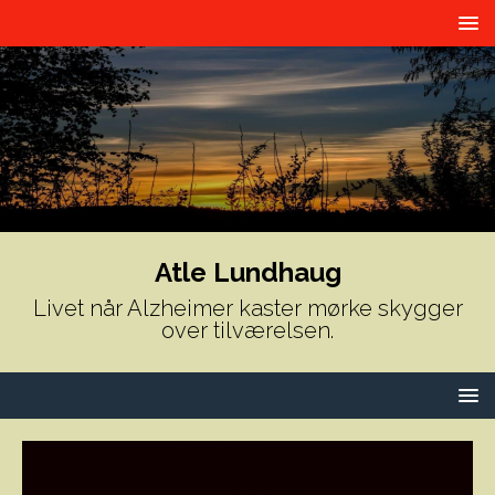
Atle Lundhaug
Livet når Alzheimer kaster mørke skygger
over tilværelsen.