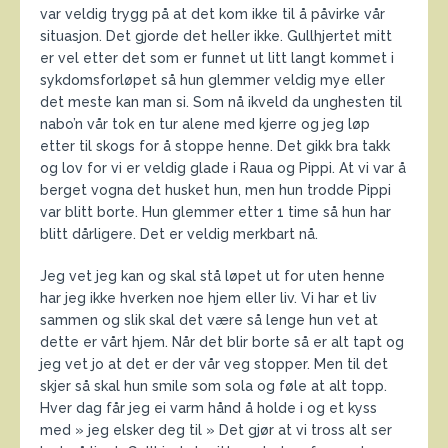
var veldig trygg på at det kom ikke til å påvirke vår
situasjon. Det gjorde det heller ikke. Gullhjertet mitt
er vel etter det som er funnet ut litt langt kommet i
sykdomsforløpet så hun glemmer veldig mye eller
det meste kan man si. Som nå ikveld da unghesten til
nabo’n vår tok en tur alene med kjerre og jeg løp
etter til skogs for å stoppe henne. Det gikk bra takk
og lov for vi er veldig glade i Raua og Pippi. At vi var å
berget vogna det husket hun, men hun trodde Pippi
var blitt borte. Hun glemmer etter 1 time så hun har
blitt dårligere. Det er veldig merkbart nå.
Jeg vet jeg kan og skal stå løpet ut for uten henne
har jeg ikke hverken noe hjem eller liv. Vi har et liv
sammen og slik skal det være så lenge hun vet at
dette er vårt hjem. Når det blir borte så er alt tapt og
jeg vet jo at det er der vår veg stopper. Men til det
skjer så skal hun smile som sola og føle at alt topp.
Hver dag får jeg ei varm hånd å holde i og et kyss
med » jeg elsker deg til » Det gjør at vi tross alt ser