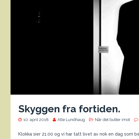
Skyggen fra fortiden.
10. april 2018
Atle Lundhaug
Når det butter imot
Klokka sier 21.00 og vi har tatt livet av nok en dag som b