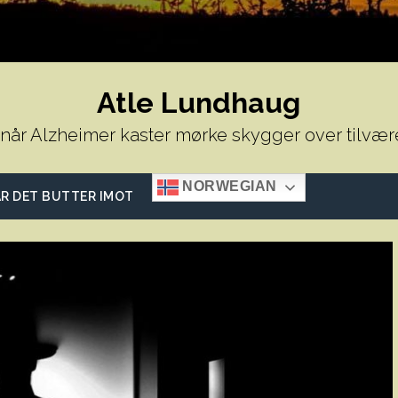
Atle Lundhaug
 når Alzheimer kaster mørke skygger over tilvær
NORWEGIAN
R DET BUTTER IMOT