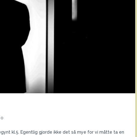
0
egynt kl.5. Egentlig gjorde ikke det så mye for vi måtte ta en