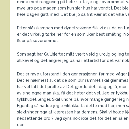
runde med rengjøring på hele 1. etasje og soverommet vå
mye uro pga magen som hun sier hun har vondt i. Det ble i
hele dagen gått med. Det ble jo så fint vær at det ville 
Etter slåsskampen med dynetrekkene fikk vi oss da en tur
er det virkelig tørke her for en som liker best småting. No
fluer på soverommet.
Som sagt har Gullhjertet mitt vært veldig urolig og jeg t
allikevel og det angrer jeg på nå i ettertid for det var n
Det er mye uforstand i den generasjonen før meg våger 
Det er nærmest slik at de som blir rammet skal gjemmes 
har vel latt det prelle av. Det gjorde det i dag også, men
av sine egne man skal få det heter det vel. Jeg er tykkhude
tykkhudet lenger. Skal undre på hvor mange ganger jeg m
Egentlig så hadde jeg tenkt ikke ta dette med her, men s
slektninger pga at kjæresten har demens. Skal vi holde kj
nedsettende ord ? Jeg syns nok ikke det for det er nå e
den.