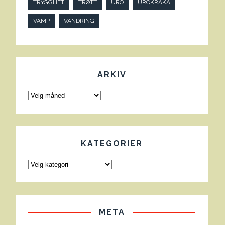
TRYGGHET
TRØTT
URO
UROKRÅKA
VAMP
VANDRING
ARKIV
KATEGORIER
META