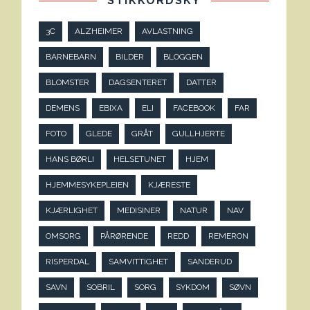
STIKKORDSKY
3C
ALZHEIMER
AVLASTNING
BARNEBARN
BILDER
BLOGGEN
BLOMSTER
DAGSENTERET
DATTER
DEMENS
EBIXA
ELI
FACEBOOK
FAR
FOTO
GLEDE
GRÅT
GULLHJERTE
HANS BØRLI
HELSETUNET
HJEM
HJEMMESYKEPLEIEN
KJÆRESTE
KJÆRLIGHET
MEDISINER
NATUR
NAV
OMSORG
PÅRØRENDE
REDD
REMERON
RISPERDAL
SAMVITTIGHET
SANDERUD
SAVN
SOBRIL
SORG
SYKDOM
SØVN