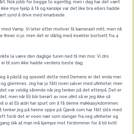
rt. Nok jobb for begge to egentlig, men i dag har det vært
kke mye hjelp å få og kanskje var det like bra ellers hadde
vært synd å drive med innarbeide.
 med Vamp. Vi leter etter motiver til kameraet mitt, men nå
e finner vi jo, men det er dårlig med insekter bortsett fra 4
enkte la være den daglige turen ned til min mor. Vi dro
ok ei til som ikke hadde verdens beste dag.
jeg å påstå og spesielt dette med Demens er det enda mer.
og glemmes. Jeg har jo fått noen salver med ufinheter, men
 det var veldig sårende når jeg tenker på det etterpå. Det er
t, men når Eli blir berørt av noe ufint så er jeg ikke så
å si at Eli aldri har spurt om å få denne møkkasykdommen.
å tenker jeg på henne oppe på Gjøvik som har fått slite med
eft fordi det er noen nær som slenger fra seg ufinheter og
ngang slik at man må kjempe mot fordommer for å bli kvitt